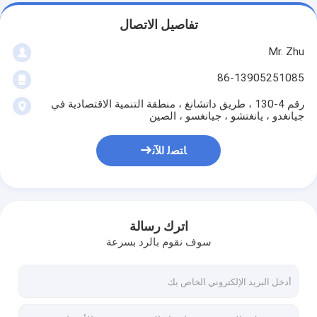
تفاصيل الاتصال
Mr. Zhu
86-13905251085
رقم 4-130 ، طريق داتشانغ ، منطقة التنمية الاقتصادية في
جيانغدو ، يانغتشو ، جيانغسو ، الصين
ﺎﺘﺼﻟ ﺍﻶﻧ
اترك رسالة
سوف نقوم بالرد بسرعة