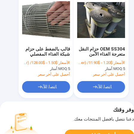
OEM SS304 حزام النقل
قالب بالضغط على حزام
متعرجة الغذاء الآمن
شبكة الغذاء المفصلي
الصلب للناقل 15 مم
الأسعار:
$1.20 - $11.90/ Square Meter|10 Square Meter/Square Meters(Min. Order)
الأسعار:
$1.50 - $128.00/ Meter|15 Meter/Meters(Min. Order)
-6000 مم
5 أمتار
MOQ:
5 أمتار
MOQ:
أحصل على آخر سعر
أحصل على آخر سعر
ﺎﺘﺼﻟ ﺍﻶﻧ
ﺎﺘﺼﻟ ﺍﻶﻧ
وفر وقتك
دعنا نتصل بأفضل المنتجات معك.