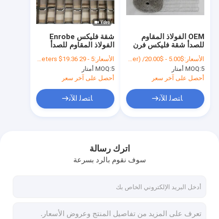
جولة في المعمل
ضبط الجودة
OEM الفولاذ المقاوم
شقة فليكس Enrobe
للصدأ شقة فليكس فرن
الفولاذ المقاوم للصدأ
اتصل بنا
الحزام الناقل شبكة
الحزام الناقل شبكة
الأسعار:
$5.00 - $20.00/ Meter|1 Meter/Meters(Min. Order)
الأسعار:
5 - 29 Meters $24.21， >=30 Meters $19.36
معدنية
سلكية للمخابز
5 أمتار
MOQ:
5 أمتار
MOQ:
أخبار
أحصل على آخر سعر
أحصل على آخر سعر
جميع القضايا
ﺎﺘﺼﻟ ﺍﻶﻧ
ﺎﺘﺼﻟ ﺍﻶﻧ
حزام شبكي من الستانلس ستيل
اترك رسالة
سوف نقوم بالرد بسرعة
شبكة الأسلاك الحلزونية
شبكة سلكية درجة حرارة عالية
حزام شبكة الغذاء