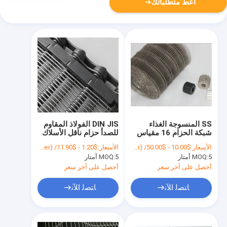
أعط متطلباتك
SS المنسوجة الغذاء
DIN JIS الفولاذ المقاوم
شبكة الحزام 16 مقياس
للصدأ حزام ناقل الأسلاك
شبكة سلكية ملحومة
مع حلقة واحدة حافة
الأسعار:
$10.00 - $50.00/ Meter|1 Meter/Meters(Min. Order)
الأسعار:
$1.20 - $11.90/ Square Meter|100 Square Meter/Square Meters(Min. Order)
للناقل
5 أمتار
MOQ:
5 أمتار
MOQ:
أحصل على آخر سعر
أحصل على آخر سعر
ﺎﺘﺼﻟ ﺍﻶﻧ
ﺎﺘﺼﻟ ﺍﻶﻧ