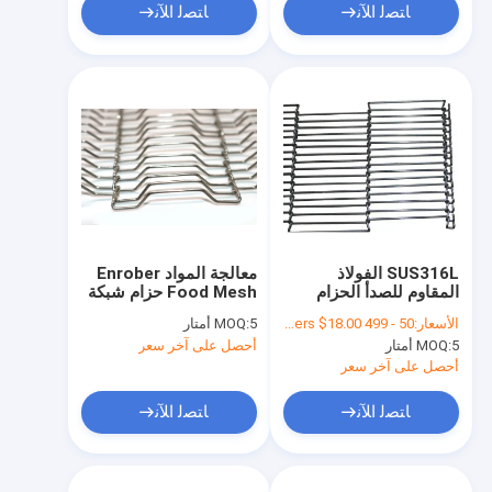
ﺎﺘﺼﻟ ﺍﻶﻧ
ﺎﺘﺼﻟ ﺍﻶﻧ
SUS316L الفولاذ
معالجة المواد Enrober
المقاوم للصدأ الحزام
Food Mesh حزام شبكة
الناقل تلفيق شبكة
سلكية للبيتزا الشوكولاته
الأسعار:
50 - 499 Meters $19.00， >=500 Meters $18.00
5 أمتار
MOQ:
الأسلاك
الناقل
5 أمتار
MOQ:
أحصل على آخر سعر
أحصل على آخر سعر
ﺎﺘﺼﻟ ﺍﻶﻧ
ﺎﺘﺼﻟ ﺍﻶﻧ