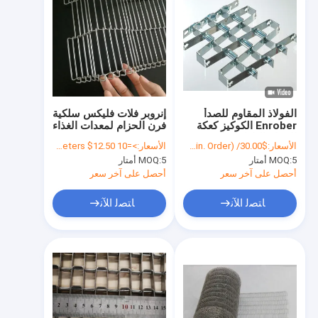
الفولاذ المقاوم للصدأ
إنروبر فلات فليكس سلكية
Enrober الكوكيز كعكة
فرن الحزام لمعدات الغذاء
الحزام الناقل شبكة
الأسعار:
$30.00/ Square Meter 50 Square Meters(Min. Order)
الأسعار:
>=10 Square Meters $12.50
سلكية سلسلة
5 أمتار
MOQ:
5 أمتار
MOQ:
أحصل على آخر سعر
أحصل على آخر سعر
ﺎﺘﺼﻟ ﺍﻶﻧ
ﺎﺘﺼﻟ ﺍﻶﻧ
منزل
المنتجات
حول بنا