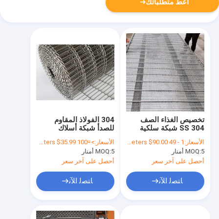
أعط متطلباتك
تخصيص الغذاء الصف
304 الفولاذ المقاوم
304 SS شبكة سلكية
للصدأ شبكة أسلاك
حزام ناقل سلسلة معدنية
سلسلة ربط الحزام الناقل
الأسعار:
1 - 49 Meters $100.00， 50 - 99 Meters $95.00， >=100 Meters $90.00
الأسعار:
>=100 Square Meters $35.99
ربط الحزام
لآلة الشوكولاته
5 أمتار
MOQ:
5 أمتار
MOQ:
أحصل على آخر سعر
أحصل على آخر سعر
ﺎﺘﺼﻟ ﺍﻶﻧ
ﺎﺘﺼﻟ ﺍﻶﻧ