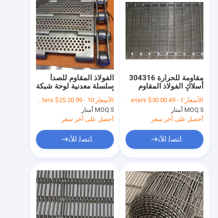
مقاومة للحرارة 304316
الفولاذ المقاوم للصدأ
أسلاك الفولاذ المقاوم
سلسلة معدنية لوحة شبكة
للصدأ حزام رابط العين
أسلاك الحزام الناقل
الأسعار:
1 - 49 Meters $50.00， 50 - 999 Meters $45.50， >=1000 Meters $30.00
الأسعار:
10 - 99 Meters $56.80， 100 - 999 Meters $47.60， >=1000 Meters $25.20
لفرن البيتزا
لصناعة رقاقة
5 أمتار
MOQ:
5 أمتار
MOQ:
أحصل على آخر سعر
أحصل على آخر سعر
ﺎﺘﺼﻟ ﺍﻶﻧ
ﺎﺘﺼﻟ ﺍﻶﻧ
منزل
المنتجات
حول بنا