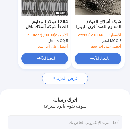
جولة في المعمل
ضبط الجودة
شبكة أسلاك الفولاذ
304 الفولاذ المقاوم
المقاوم للصدأ فرن البيتزا
للصدأ شبكة أسلاك ناقل
اتصل بنا
الحزام الناقل
سلسلة التعشيق الحزام
الأسعار:
5 - 49 Meters $50.00， 50 - 199 Meters $40.00， 200 - 499 Meters $30.00， >=500 Meters $20.00
الأسعار:
$30.00/ Square Meter 50 Square Meters(Min. Order)
5 أمتار
MOQ:
5 أمتار
MOQ:
أخبار
أحصل على آخر سعر
أحصل على آخر سعر
جميع القضايا
ﺎﺘﺼﻟ ﺍﻶﻧ
ﺎﺘﺼﻟ ﺍﻶﻧ
عرض المزيد
حزام شبكي من الستانلس ستيل
شبكة الأسلاك الحلزونية
اترك رسالة
سوف نقوم بالرد بسرعة
شبكة سلكية درجة حرارة عالية
حزام شبكة الغذاء