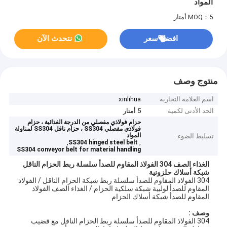
المواد
MOQ：5 أمتار
افضل سعر
نتحدث الآن
منتوج وصف
اسم العلامة التجارية
xinlihua
الحد الأدنى لكمية
5 أمتار
حزام فولاذي مفصلي من الدرجة الغذائية ، حزام
فولاذي مفصلي SS304 ، حزام ناقل SS304 لمناولة
المواد
تسليط الضوء:
,
,
SS304 hinged steel belt
SS304 conveyor belt for material handling
الغذاء الصف 304 الفولاذ المقاوم للصدأ سلسلة ربط الحزام الناقل
شبكة أسلاك حلزونية
304 الفولاذ المقاوم للصدأ سلسلة ربط شبكة الحزام الناقل / الفولاذ
المقاوم للصدأ لولبية شبكة سلكية الحزام / الغذاء الصف الفولاذ
المقاوم للصدأ شبكة أسلاك الحزام
وصف :
304 الفولاذ المقاوم للصدأ سلسلة ربط الحزام الناقل مع قضيب