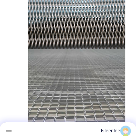
حزام النقل على شكل قرص العسل
لوحة سلسلة ناقل
حزام شبكي للطاقة الشمسية الكهروضوئية
حزام شبكة سلسلة
حزام الفريزر الحلزوني
سيور نقل الفرن
Eileenlee