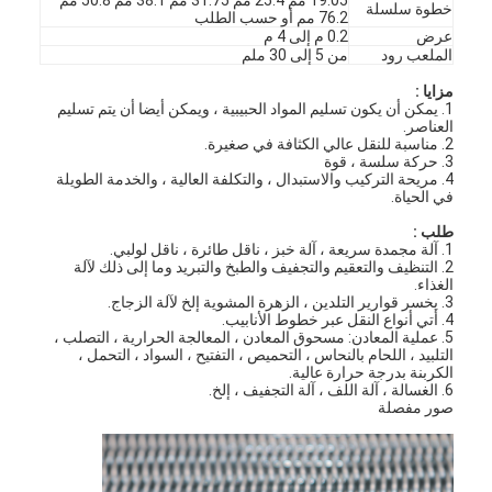
19.05 مم 25.4 مم 31.75 مم 38.1 مم 50.8 مم
خطوة سلسلة
76.2 مم أو حسب الطلب
جولة في المعمل
عرض
0.2 م إلى 4 م
الملعب رود
من 5 إلى 30 ملم
ضبط الجودة
مزايا :
1. يمكن أن يكون تسليم المواد الحبيبية ، ويمكن أيضا أن يتم تسليم
اتصل بنا
العناصر.
2. مناسبة للنقل عالي الكثافة في صغيرة.
3. حركة سلسة ، قوة
أخبار
4. مريحة التركيب والاستبدال ، والتكلفة العالية ، والخدمة الطويلة
في الحياة.
جميع القضايا
طلب :
1. آلة مجمدة سريعة ، آلة خبز ، ناقل طائرة ، ناقل لولبي.
2. التنظيف والتعقيم والتجفيف والطبخ والتبريد وما إلى ذلك لآلة
الغذاء.
3. يخسر قوارير التلدين ، الزهرة المشوية إلخ لآلة الزجاج.
حزام شبكي من الستانلس ستيل
4. أتي أنواع النقل عبر خطوط الأنابيب.
5. عملية المعادن: مسحوق المعادن ، المعالجة الحرارية ، التصلب ،
التلبيد ، اللحام بالنحاس ، التحميص ، التفتيح ، السواد ، التحمل ،
شبكة الأسلاك الحلزونية
الكربنة بدرجة حرارة عالية.
6. الغسالة ، آلة اللف ، آلة التجفيف ، إلخ.
صور مفصلة
شبكة سلكية درجة حرارة عالية
حزام شبكة الغذاء