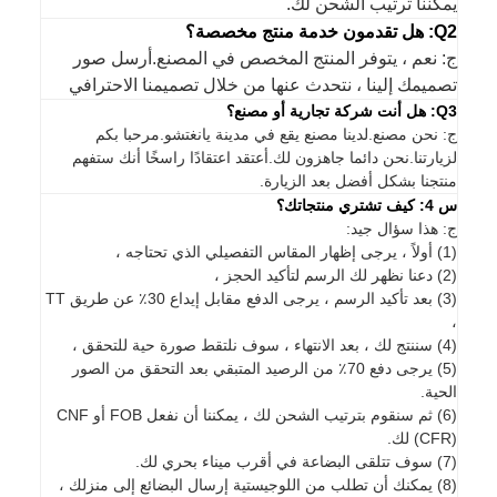
يمكننا ترتيب الشحن لك.
Q2: هل تقدمون خدمة منتج مخصصة؟
ج: نعم ، يتوفر المنتج المخصص في المصنع.أرسل صور
تصميمك إلينا ، نتحدث عنها من خلال تصميمنا الاحترافي
Q3: هل أنت شركة تجارية أو مصنع؟
ج: نحن مصنع.لدينا مصنع يقع في مدينة يانغتشو.مرحبا بكم
لزيارتنا.نحن دائما جاهزون لك.أعتقد اعتقادًا راسخًا أنك ستفهم
منتجنا بشكل أفضل بعد الزيارة.
س 4: كيف تشتري منتجاتك؟
ج: هذا سؤال جيد:
(1) أولاً ، يرجى إظهار المقاس التفصيلي الذي تحتاجه ،
(2) دعنا نظهر لك الرسم لتأكيد الحجز ،
(3) بعد تأكيد الرسم ، يرجى الدفع مقابل إيداع 30٪ عن طريق TT
،
(4) سننتج لك ، بعد الانتهاء ، سوف نلتقط صورة حية للتحقق ،
(5) يرجى دفع 70٪ من الرصيد المتبقي بعد التحقق من الصور
الحية.
(6) ثم سنقوم بترتيب الشحن لك ، يمكننا أن نفعل FOB أو CNF
(CFR) لك.
(7) سوف تتلقى البضاعة في أقرب ميناء بحري لك.
(8) يمكنك أن تطلب من اللوجيستية إرسال البضائع إلى منزلك ،