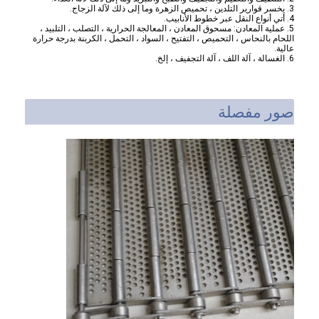
حزام النقل على شكل قرص العسل
3. يخسر قوارير التلدين ، تحميص الزهرة وما إلى ذلك لآلة الزجاج.
4. أتي أنواع النقل عبر خطوط الأنابيب.
5. عملية المعادن: مسحوق المعادن ، المعالجة الحرارية ، التصلب ، التلبيد ،
اللحام بالنحاس ، التحميص ، التفتيح ، السواد ، التحمل ، الكربنة بدرجة حرارة
لوحة سلسلة ناقل
عالية.
6. الغسالة ، آلة اللف ، آلة التجفيف ، إلخ.
حزام شبكي للطاقة الشمسية الكهروضوئية
حزام شبكة سلسلة
صور مفصلة
حزام الفريزر الحلزوني
سيور نقل الفرن