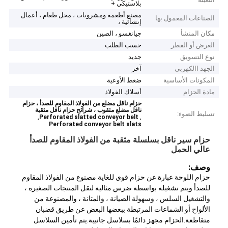
بلاستيكي +
مصنع أطعمة ومشروبات ، محل طعام ، أعمال
الصناعات المعمول بها
إنشائية ،
مكان المنشأ
جيانغسو ، الصين
العرض أو القطر
حسب الطلب
نوع التسويق
جديد
الجهد االكهربى
آخر
المكونات الأساسية
ضغط الأوعية
مادة الحزام
أسلاك الفولاذ
حزام ناقل مضلع من الفولاذ المقاوم للصدأ ، حزام
ناقل مضلع مثقوب ، شرائح حزام ناقل مثقبة
تسليط الضوء:
,
,
Perforated slatted conveyor belt
Perforated conveyor belt slats
حزام سير ناقل بسلسلة مثقبة من الفولاذ المقاوم للصدأ
عالي الحمل
وصف
:
حزام اللوحة عبارة عن حزام قوي للغاية مصنوع من الفولاذ المقاوم
للصدأ ويتم تشغيله بواسطة ضرس.مثالية لنقل المنتجات الصغيرة ،
والتشغيل السلس ، وسهولة الصيانة ، والمتانة ، والمصنوعة من
الألواح أو الشماعات المرتبطة ببعضها البعض عن طريق قضبان
متقاطعة.الحزام مجهز دائمًا بسلاسل جانبية.يتم تأمين السلاسل