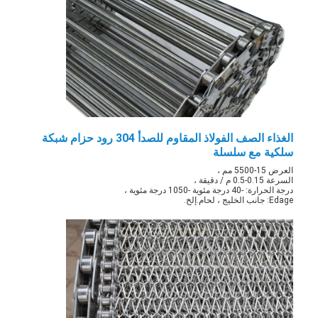
الغذاء الصف الفولاذ المقاوم للصدأ 304 رود حزام شبكة
سلكية مع سلسلة
العرض 15-5500 مم ،
السرعة 0.15-0.5 م / دقيقة ،
درجة الحرارة: -40 درجة مئوية -1050 درجة مئوية ،
Edage: جانب الخليج ، لحام.إلخ.