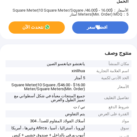
الحمل
الأسعار：$16.00 - $46.00/ Square Meter|10 Square Meter/Square
MOQ：5 أمتار
Meters(Min. Order)
افضل سعر
نتحدث الآن
منتوج وصف
مكان المنشأ
يانغتشو جيانغسو الصين
اسم العلامة التجارية
xinlihua
الحد الأدنى لكمية
5 أمتار
$16.00 - $46.00/ Square Meter|10 Square
الأسعار
Meter/Square Meters(Min. Order)
جميع المنتجات معبأة في شكل أسطواني مع
تفاصيل التغليف
تمييز الطول والعرض.
شروط الدفع
تي / ت
القدرة على العرض
يتم التفاوض
مواد
أسلاك الفولاذ المقاوم للصدأ ، 304
سوق
أوروبا ، أستراليا ، آسيا ، Afirca وغيرها ، أمريكا
أنبوب ورقي بالداخل + صندوق خشبي + كيس
التعبئة