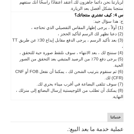
لزيارتنا.نحن دائما جاهزون لك.أعتقد اعتقادًا راسخًا أنك ستفهم
منتجنا بشكل أفضل بعد الزيارة.
س 4: كيف تشتري منتجاتك؟
ج: هذا سؤال جيد:
(1) أولاً ، يرجى إظهار المقاس التفصيلي الذي تحتاجه ،
(2) دعنا نظهر لك الرسم لتأكيد الحجز ،
(3) بعد تأكيد الرسم ، يرجى الدفع مقابل إيداع 30٪ عن طريق TT
،
(4) سننتج لك ، بعد الانتهاء ، سوف نلتقط صورة حية للتحقق ،
(5) يرجى دفع 70٪ من الرصيد المتبقي بعد التحقق من الصور
الحية.
(6) ثم سنقوم بترتيب الشحن لك ، يمكننا أن نفعل FOB أو CNF
(CFR) لك.
(7) سوف تتلقى البضاعة في أقرب ميناء بحري لك.
(8) يمكنك أن تطلب من اللوجيستية إرسال البضائع إلى منزلك ،
النهاية.
خدماتنا
عملية خدمة ما بعد البيع:.