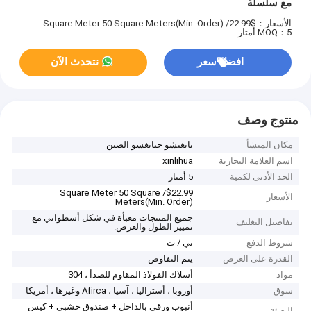
مع سلسلة
الأسعار：$22.99/ Square Meter 50 Square Meters(Min. Order)
MOQ：5 أمتار
افضل سعر
نتحدث الآن
منتوج وصف
مكان المنشأ
يانغتشو جيانغسو الصين
اسم العلامة التجارية
xinlihua
الحد الأدنى لكمية
5 أمتار
$22.99/ Square Meter 50 Square
الأسعار
Meters(Min. Order)
جميع المنتجات معبأة في شكل أسطواني مع
تفاصيل التغليف
تمييز الطول والعرض.
شروط الدفع
تي / ت
القدرة على العرض
يتم التفاوض
مواد
أسلاك الفولاذ المقاوم للصدأ ، 304
سوق
أوروبا ، أستراليا ، آسيا ، Afirca وغيرها ، أمريكا
أنبوب ورقي بالداخل + صندوق خشبي + كيس
التعبئة