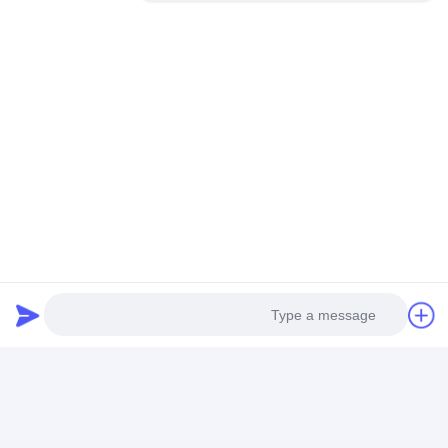
رقم 4-130 ، طريق داتشانغ ، منطقة التنمية الاقتصادية في
جيانغدو ، يانغتشو ، جيانغسو ، الصين
نتحدث الآن
احصل على افضل سعر ل
400 مم 500 مم شبكة أسلاك
معدنية ناقل شقة الحزام المرن مع
سلسلة
دردشة
Photo