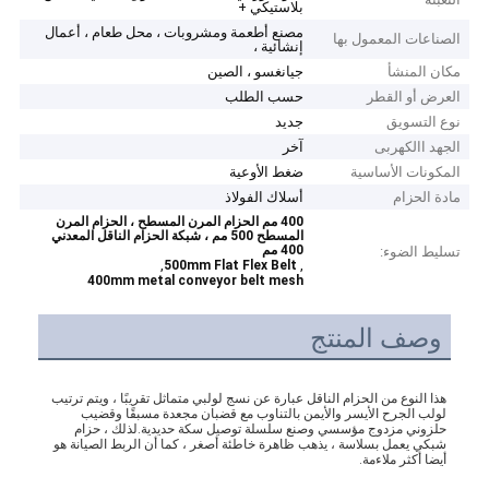
بلاستيكي +
مصنع أطعمة ومشروبات ، محل طعام ، أعمال
الصناعات المعمول بها
إنشائية ،
مكان المنشأ
جيانغسو ، الصين
العرض أو القطر
حسب الطلب
نوع التسويق
جديد
الجهد االكهربى
آخر
المكونات الأساسية
ضغط الأوعية
مادة الحزام
أسلاك الفولاذ
400 مم الحزام المرن المسطح ، الحزام المرن
المسطح 500 مم ، شبكة الحزام الناقل المعدني
400 مم
تسليط الضوء:
,
,
500mm Flat Flex Belt
400mm metal conveyor belt mesh
وصف المنتج
هذا النوع من الحزام الناقل عبارة عن نسج لولبي متماثل تقريبًا ، ويتم ترتيب 
لولب الجرح الأيسر والأيمن بالتناوب مع قضبان مجعدة مسبقًا وقضيب 
حلزوني مزدوج مؤسسي وصنع سلسلة توصيل سكة حديدية.لذلك ، حزام 
شبكي يعمل بسلاسة ، يذهب ظاهرة خاطئة أصغر ، كما أن الربط الصيانة هو 
أيضا أكثر ملاءمة.