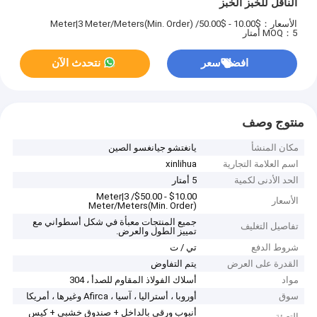
الناقل للخبز الخبز
الأسعار：$10.00 - $50.00/ Meter|3 Meter/Meters(Min. Order)
MOQ：5 أمتار
افضل سعر
نتحدث الآن
منتوج وصف
مكان المنشأ
يانغتشو جيانغسو الصين
اسم العلامة التجارية
xinlihua
الحد الأدنى لكمية
5 أمتار
$10.00 - $50.00/ Meter|3
الأسعار
Meter/Meters(Min. Order)
جميع المنتجات معبأة في شكل أسطواني مع
تفاصيل التغليف
تمييز الطول والعرض.
شروط الدفع
تي / ت
القدرة على العرض
يتم التفاوض
مواد
أسلاك الفولاذ المقاوم للصدأ ، 304
سوق
أوروبا ، أستراليا ، آسيا ، Afirca وغيرها ، أمريكا
أنبوب ورقي بالداخل + صندوق خشبي + كيس
التعبئة