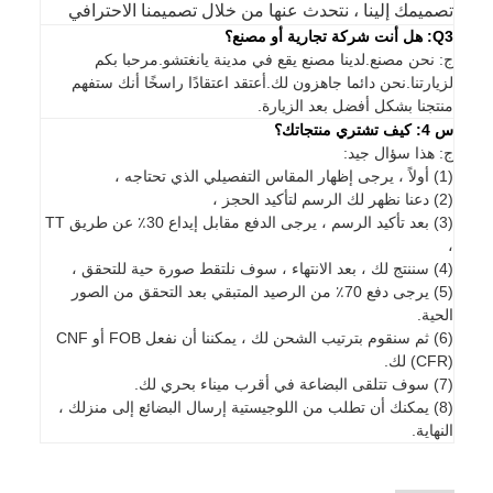
تصميمك إلينا ، نتحدث عنها من خلال تصميمنا الاحترافي
Q3: هل أنت شركة تجارية أو مصنع؟
ج: نحن مصنع.لدينا مصنع يقع في مدينة يانغتشو.مرحبا بكم
لزيارتنا.نحن دائما جاهزون لك.أعتقد اعتقادًا راسخًا أنك ستفهم
منتجنا بشكل أفضل بعد الزيارة.
س 4: كيف تشتري منتجاتك؟
ج: هذا سؤال جيد:
(1) أولاً ، يرجى إظهار المقاس التفصيلي الذي تحتاجه ،
(2) دعنا نظهر لك الرسم لتأكيد الحجز ،
(3) بعد تأكيد الرسم ، يرجى الدفع مقابل إيداع 30٪ عن طريق TT
،
(4) سننتج لك ، بعد الانتهاء ، سوف نلتقط صورة حية للتحقق ،
(5) يرجى دفع 70٪ من الرصيد المتبقي بعد التحقق من الصور
الحية.
(6) ثم سنقوم بترتيب الشحن لك ، يمكننا أن نفعل FOB أو CNF
(CFR) لك.
(7) سوف تتلقى البضاعة في أقرب ميناء بحري لك.
(8) يمكنك أن تطلب من اللوجيستية إرسال البضائع إلى منزلك ،
النهاية.