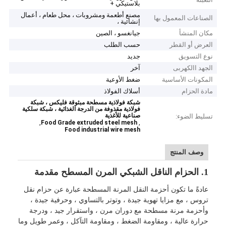
بلاستيكي +
مصنع أطعمة ومشروبات ، محل طعام ، أعمال
الصناعات المعمول بها
إنشائية ،
مكان المنشأ
جيانغسو ، الصين
العرض أو القطر
حسب الطلب
نوع التسويق
جديد
الجهد االكهربى
آخر
المكونات الأساسية
ضغط الأوعية
مادة الحزام
أسلاك الفولاذ
شبكة فولاذية مسطحة مبثوقة فليكس ، شبكة
فولاذية مقذوفة من الدرجة الغذائية ، شبكة سلكية
صناعية للأغذية
تسليط الضوء:
,
,
Food Grade extruded steel mesh
Food industrial wire mesh
وصف المنتج
1. الحزام الناقل الشبكي المرن المسطح مقدمة
عادةً ما تكون أحزمة النقل المرنة المسطحة عبارة عن حزام نقل
تروس ، مع مزايا تهوية جيدة ، وتوتر بالتساوي ، وحرفية جيدة ،
وأحزمة مرنة مسطحة مع دوران مرن ، واستقرار جيد ، ودرجة
حرارة عالية ، ومقاومة الضغط ، ومقاومة التآكل ، وعمر طويل وما