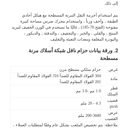
إلى ذلك.
يتم استخدام أحزمة النقل المرنة المسطحة مع هيكل أحادي
الطبقة ، وأخف وزناً ، واستخدام محرك ضرس.مساحة كبيرة
مفتوحة (الفتح 70-85٪) ، غالبًا ما تستخدم في الوزن الخفيف لتبريد
المنتج ، والقلي ، والخبز ، والتجفيف ، والتدفئة ، والديكور ،
والبودرة المغلفة ومعدات التعبئة والتغليف.
2. ورقة بيانات حزام ناقل شبكة أسلاك مرنة
مسطحة
غرض
حزام سلكي مسطح مرن
304 الفولاذ المقاوم للصدأ 316 الفولاذ المقاوم للصدأ
مادة
201 الفولاذ المقاوم للصدأ
قطر
1.0 مم -3.0 مم
السلك
قضيب
4.3 - 20 ملم
picth
عرض
200-3600 ملم
القضيب
ملاحظة: يتم تخصيص الملعب بشكل عام وفقًا لمتطلبات العملاء ،