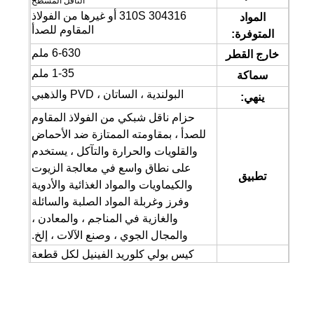
الناقل المسطح
304316 310S أو غيرها من الفولاذ
المواد
المقاوم للصدأ
المتوفرة:
6-630 ملم
خارج القطر
1-35 ملم
سماكة
البولندية ، الساتان ، PVD والذهبي
ينهي:
حزام ناقل شبكي من الفولاذ المقاوم
للصدأ ، بمقاومته الممتازة ضد الأحماض
والقلويات والحرارة والتآكل ، يستخدم
على نطاق واسع في معالجة الزيوت
تطبيق
والكيماويات والمواد الغذائية والأدوية
وفرز وغربلة المواد الصلبة والسائلة
والغازية في المناجم ، والمعادن ،
والمجال الجوي ، وصنع الآلات ، إلخ.
كيس بولي كلوريد الفينيل لكل قطعة
صفقة:
مفردة ، تغليف مقاوم للماء وحالة
خشبية.
موعد التسليم: