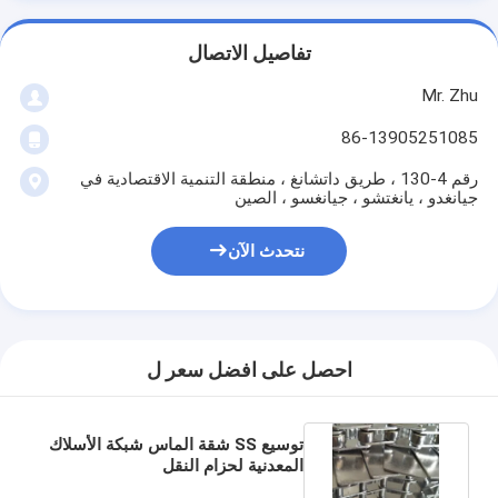
تفاصيل الاتصال
Mr. Zhu
86-13905251085
رقم 4-130 ، طريق داتشانغ ، منطقة التنمية الاقتصادية في
جيانغدو ، يانغتشو ، جيانغسو ، الصين
نتحدث الآن
احصل على افضل سعر ل
توسيع SS شقة الماس شبكة الأسلاك
المعدنية لحزام النقل