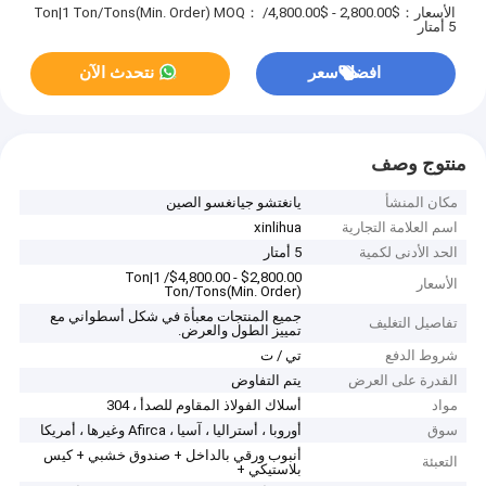
الأسعار：$2,800.00 - $4,800.00/ Ton|1 Ton/Tons(Min. Order)
MOQ：
5 أمتار
افضل سعر
نتحدث الآن
منتوج وصف
مكان المنشأ
يانغتشو جيانغسو الصين
اسم العلامة التجارية
xinlihua
الحد الأدنى لكمية
5 أمتار
$2,800.00 - $4,800.00/ Ton|1
الأسعار
Ton/Tons(Min. Order)
جميع المنتجات معبأة في شكل أسطواني مع
تفاصيل التغليف
تمييز الطول والعرض.
شروط الدفع
تي / ت
القدرة على العرض
يتم التفاوض
مواد
أسلاك الفولاذ المقاوم للصدأ ، 304
سوق
أوروبا ، أستراليا ، آسيا ، Afirca وغيرها ، أمريكا
أنبوب ورقي بالداخل + صندوق خشبي + كيس
التعبئة
بلاستيكي +