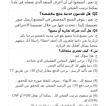
ج: نعم ، اسمحوا لي أن أعرف المنفذ الذي تفضله في بلدنا ،
يمكننا ترتيب الشحن لك.
Q2: هل تقدمون خدمة منتج مخصصة؟
ج: نعم ، يتوفر المنتج المخصص في المصنع.أرسل صور
تصميمك إلينا ، نتحدث عنها من خلال تصميمنا الاحترافي
Q3: هل أنت شركة تجارية أو مصنع؟
ج: نحن مصنع.لدينا مصنع يقع في مدينة يانغتشو.مرحبا بكم
لزيارتنا.نحن دائما جاهزون لك.أعتقد اعتقادًا راسخًا أنك ستفهم
منتجنا بشكل أفضل بعد الزيارة.
س 4: كيف تشتري منتجاتك؟
ج: هذا سؤال جيد:
(1) أولاً ، يرجى إظهار المقاس التفصيلي الذي تحتاجه ،
(2) دعنا نظهر لك الرسم لتأكيد الحجز ،
(3) بعد تأكيد الرسم ، يرجى الدفع مقابل إيداع 30٪ عن طريق TT
،
(4) سننتج لك ، بعد الانتهاء ، سوف نلتقط صورة حية للتحقق ،
(5) يرجى دفع 70٪ من الرصيد المتبقي بعد التحقق من الصور
الحية.
(6) ثم سنقوم بترتيب الشحن لك ، يمكننا أن نفعل FOB أو CNF
(CFR) لك.
(7) سوف تتلقى البضاعة في أقرب ميناء بحري لك.