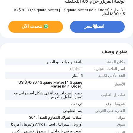
لولبية الفريزر حزام لآلة التجفيف
الأسعار：US $70-80 / Square Meter | 1 Square Meter (Min. Order)
MOQ：5 أمتار
افضل سعر
نتحدث الآن
منتوج وصف
مكان المنشأ
يانغتشو جيانغسو الصين
اسم العلامة التجارية
xinlihua
الحد الأدنى لكمية
5 أمتار
US $70-80 / Square Meter | 1 Square
الأسعار
Meter (Min. Order)
جميع المنتجات معبأة في شكل أسطواني مع
تفاصيل التغليف
تمييز الطول والعرض.
شروط الدفع
تي / ت
القدرة على العرض
يتم التفاوض
مواد
أسلاك الفولاذ المقاوم للصدأ ، 304
سوق
أوروبا ، أستراليا ، آسيا ، Afirca وغيرها ، أمريكا
أنبوب ورقي بالداخل + صندوق خشبي + كيس
التعبئة