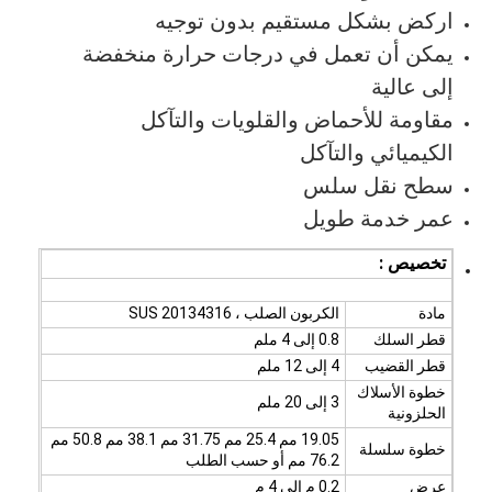
اركض بشكل مستقيم بدون توجيه
يمكن أن تعمل في درجات حرارة منخفضة
إلى عالية
مقاومة للأحماض والقلويات والتآكل
الكيميائي والتآكل
سطح نقل سلس
عمر خدمة طويل
تخصيص :
مادة
الكربون الصلب ، SUS 20134316
قطر السلك
0.8 إلى 4 ملم
قطر القضيب
4 إلى 12 ملم
خطوة الأسلاك
3 إلى 20 ملم
الحلزونية
19.05 مم 25.4 مم 31.75 مم 38.1 مم 50.8 مم
خطوة سلسلة
76.2 مم أو حسب الطلب
عرض
0.2 م إلى 4 م