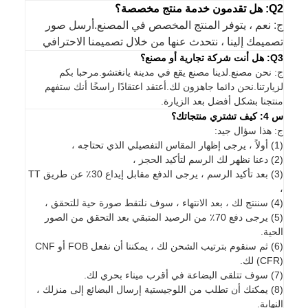
Q2: هل تقدمون خدمة منتج مخصصة؟
ج: نعم ، يتوفر المنتج المخصص في المصنع.أرسل صور
تصميمك إلينا ، نتحدث عنها من خلال تصميمنا الاحترافي
Q3: هل أنت شركة تجارية أو مصنع؟
ج: نحن مصنع.لدينا مصنع يقع في مدينة يانغتشو.مرحبا بكم
لزيارتنا.نحن دائما جاهزون لك.أعتقد اعتقادًا راسخًا أنك ستفهم
منتجنا بشكل أفضل بعد الزيارة.
س 4: كيف تشتري منتجاتك؟
ج: هذا سؤال جيد:
(1) أولاً ، يرجى إظهار المقاس التفصيلي الذي تحتاجه ،
(2) دعنا نظهر لك الرسم لتأكيد الحجز ،
(3) بعد تأكيد الرسم ، يرجى الدفع مقابل إيداع 30٪ عن طريق TT
،
(4) سننتج لك ، بعد الانتهاء ، سوف نلتقط صورة حية للتحقق ،
(5) يرجى دفع 70٪ من الرصيد المتبقي بعد التحقق من الصور
الحية.
(6) ثم سنقوم بترتيب الشحن لك ، يمكننا أن نفعل FOB أو CNF
(CFR) لك.
(7) سوف تتلقى البضاعة في أقرب ميناء بحري لك.
(8) يمكنك أن تطلب من اللوجيستية إرسال البضائع إلى منزلك ،
النهاية.