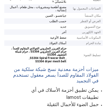
بلاستيكي +
مصنع أطعمة ومشروبات ، محل طعام ، أعمال
الصناعات المعمول بها
إنشائية ،
مكان المنشأ
جيانغسو ، الصين
العرض أو القطر
حسب الطلب
نوع التسويق
جديد
الجهد االكهربى
آخر
المكونات الأساسية
ضغط الأوعية
مادة الحزام
أسلاك الفولاذ
حزام الفريزر الحلزوني الفولاذي المقاوم للصدأ ،
حزام الفريزر الحلزوني SS304 ، حزام شبكة
التجفيف SS304
تسليط الضوء:
,
,
SS304 Spiral Freezer Belt
SS304 dryer mesh belt
ميزات أحزمة معدنية نسج شبكة سلكية من
الفولاذ المقاوم للصدأ بسعر معقول تستخدم
في التجميد
يمكن تطبيق أحزمة الأسلاك في أي
تطبيقات lamost
حمل الضوء للأحمال الثقيلة