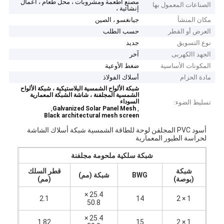
مصنع أطعمة ومشروبات ، محل طعام ، أعمال
الصناعات المعمول بها
إنشائية ،
مكان المنشأ
جيانغسو ، الصين
العرض أو القطر
حسب الطلب
نوع التسويق
جديد
الجهد االكهربى
آخر
المكونات الأساسية
ضغط الأوعية
مادة الحزام
أسلاك الفولاذ
شبكة الألواح الشمسية البلاستيكية ، شبكة الألواح
الشمسية المجلفنة ، شاشة الشبكة المعمارية
السوداء
تسليط الضوء:
,
,
Galvanized Solar Panel Mesh
Black architectural mesh screen
أسود PVC المجلفن لوحة للطاقة الشمسية شبكة أسلاك الشاشة
لحراسة الطيور المعمارية
شبكة سلكية ملحومة مجلفنة
شبكة
قطر السلك
BWG
شبكة (مم)
(بوصة)
(مم)
25.4 ×
2.1
14
1 × 2
50.8
25.4 ×
1.82
15
1 × 2