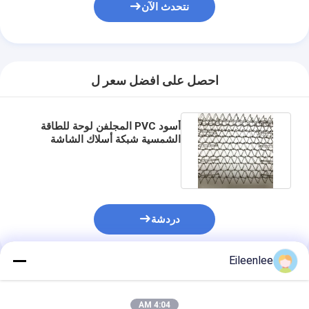
نتحدث الآن
احصل على افضل سعر ل
أسود PVC المجلفن لوحة للطاقة
الشمسية شبكة أسلاك الشاشة
لحراسة الطيور المعمارية
دردشة
Eileenlee
المنتجات الموصى بها
4:04 AM