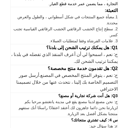
التجارة ، مما يضمن عمر خدمة قطع الغيار.
التعبئة:
1.
معبأة جميع المنتجات في شكل أسطواني ، والطول والعرض
محددة.
2. سطح إنتاج الخشب الرقائقي الخشب الرقائقي القياسية تجنب
كسر.
3. علامات الفرشاة وفقا لمتطلبات العملاء.
Q1: هل يمكنك ترتيب الشحن إلى بلدنا؟
ج: نعم ، اسمحوا لي أن أعرف المنفذ الذي تفضله في بلدنا ،
يمكننا ترتيب الشحن لك.
Q2: هل تقدمون خدمة منتج مخصصة؟
ج: نعم ، يتوفر المنتج المخصص في المصنع.أرسل صور
التصميم الخاصة بك إلينا ، نتحدث عنها من خلال تصميمنا
الاحترافي
Q3: هل أنت شركة تجارية أو مصنع؟
ج: نحن مصنع.لدينا مصنع يقع في مدينة يانغتشو.مرحبا بكم
لزيارتنا.نحن دائما جاهزون لك.أعتقد اعتقادًا راسخًا أنك ستفهم
منتجنا بشكل أفضل بعد الزيارة.
س 4: كيف تشتري منتجاتك؟
ج: هذا سؤال جيد: