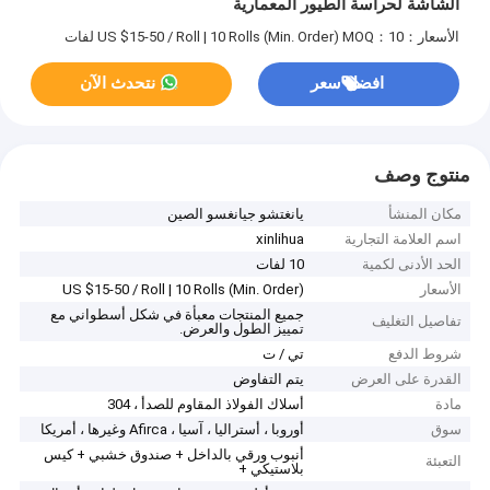
الشاشة لحراسة الطيور المعمارية
الأسعار：US $15-50 / Roll | 10 Rolls (Min. Order)
MOQ：10 لفات
افضل سعر
نتحدث الآن
منتوج وصف
مكان المنشأ
يانغتشو جيانغسو الصين
اسم العلامة التجارية
xinlihua
الحد الأدنى لكمية
10 لفات
الأسعار
US $15-50 / Roll | 10 Rolls (Min. Order)
جميع المنتجات معبأة في شكل أسطواني مع
تفاصيل التغليف
تمييز الطول والعرض.
شروط الدفع
تي / ت
القدرة على العرض
يتم التفاوض
مادة
أسلاك الفولاذ المقاوم للصدأ ، 304
سوق
أوروبا ، أستراليا ، آسيا ، Afirca وغيرها ، أمريكا
أنبوب ورقي بالداخل + صندوق خشبي + كيس
التعبئة
بلاستيكي +