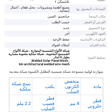
بلاستيكي +
مصنع أطعمة ومشروبات ، محل طعام ، أعمال
الصناعات المعمول بها
إنشائية ،
مكان المنشأ
جيانغسو ، الصين
العرض أو القطر
حسب الطلب
نوع التسويق
جديد
الجهد االكهربى
آخر
المكونات الأساسية
ضغط الأوعية
مادة الحزام
أسلاك الفولاذ
شبكة الألواح الشمسية المتوازنة ، شبكة الألواح
الشمسية الملحومة ، شبكة سلكية ملحومة معمارية
بطول 6 أمتار
تسليط الضوء:
,
,
Welded Solar Panel Mesh
6m architectural welded wire mesh
متوازنة لولبية منسوجة شبكة شمسية التظليل الكسوة شبكة معدنية
منخفض
نسج شبكة
مادة
الكرتون
يكتب
سلكية
الصلب
قطر
قطر
4 مم
قضيب
2.2 ملم
حلزوني
الصليب