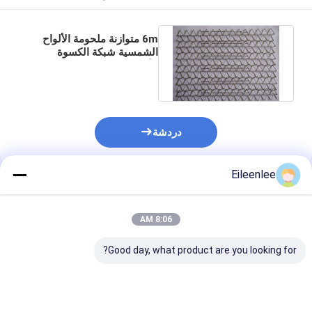
6m متوازنة ملحومة الألواح
الشمسية شبكة الكسوة
الأسلاك المعدنية للهندسة
المعمارية
دردشة
Eileenlee
المنتجات الموصى بها
8:06 AM
Good day, what product are you looking for?