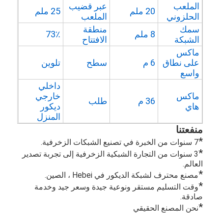
الملعب
عبر قضيب
20 ملم
25 ملم
الحلزوني
الملعب
سمك
منطقة
8 ملم
73٪
الشبكة
الافتتاح
ماكس
على نطاق
6 م
سطح
تلوين
واسع
داخلي
ماكس
خارجي
36 م
طلب
هاي
ديكور
المنزل
منفعتنا
*
7 سنوات من الخبرة في تصنيع الشبكات الزخرفية.
*
3 سنوات من التجارة الشبكية الزخرفية إلى تجربة تصدير
العالم.
*
مصنع محترف لشبكة الديكور في Hebei ، الصين.
*
وقت التسليم مستقر ونوعية جيدة وسعر جيد وخدمة
صادقة.
*
نحن المصنع الحقيقي