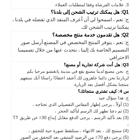
3. علامات الفرشاة وفقا لمتطلبات العملاء.
Q1: هل يمكنك ترتيب الشحن إلى بلدنا؟
ج: نعم ، اسمحوا لي أن أعرف المنفذ الذي تفضله في بلدنا ،
يمكننا ترتيب الشحن لك.
Q2: هل تقدمون خدمة منتج مخصصة؟
ج: نعم ، يتوفر المنتج المخصص في المصنع.أرسل صور
التصميم الخاصة بك إلينا ، نتحدث عنها من خلال تصميمنا
الاحترافي
Q3: هل أنت شركة تجارية أو مصنع؟
ج: نحن مصنع.لدينا مصنع يقع في مدينة يانغتشو.مرحبا بكم
لزيارتنا.نحن دائما جاهزون لك.أعتقد اعتقادًا راسخًا أنك ستفهم
منتجنا بشكل أفضل بعد الزيارة.
س 4: كيف تشتري منتجاتك؟
ج: هذا سؤال جيد:
(1) أولاً ، يرجى إظهار المقاس التفصيلي الذي تحتاجه ،
(2) ثم دعنا نظهر لك الرسم لتأكيد الحجز ،
(3) بعد تأكيد الرسم ، يرجى الدفع مقابل إيداع 30٪ عن طريق TT
،
(4) سننتج لك ، بعد الانتهاء ، سنلتقط صورة حية للتحقق ،
(5) يرجى دفع 70٪ من الرصيد المتبقي بعد التحقق من الصور