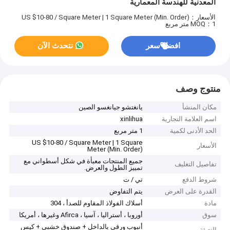
المعدنية للهندسة المعمارية
الأسعار：US $10-80 / Square Meter | 1 Square Meter (Min. Order)
MOQ：1 متر مربع
افضل سعر
نتحدث الآن
منتوج وصف
مكان المنشأ
يانغتشو جيانغسو الصين
اسم العلامة التجارية
xinlihua
الحد الأدنى لكمية
1 متر مربع
US $10-80 / Square Meter | 1 Square
الأسعار
Meter (Min. Order)
جميع المنتجات معبأة في شكل أسطواني مع
تفاصيل التغليف
تمييز الطول والعرض.
شروط الدفع
تي / ت
القدرة على العرض
يتم التفاوض
مادة
أسلاك الفولاذ المقاوم للصدأ ، 304
سوق
أوروبا ، أستراليا ، آسيا ، Afirca وغيرها ، أمريكا
أنبوب ورقي بالداخل + صندوق خشبي + كيس
التعبئة