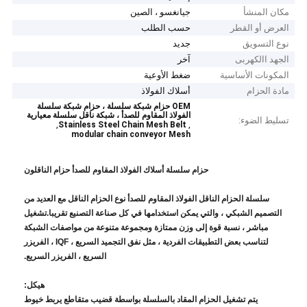
مكان المنشأ
جيانغسو ، الصين
العرض أو القطر
حسب الطلب
نوع التسويق
جديد
الجهد االكهربى
آخر
المكونات الأساسية
ضغط الأوعية
مادة الحزام
أسلاك الفولاذ
OEM حزام شبكة سلسلة ، حزام شبكة سلسلة
الفولاذ المقاوم للصدأ ، شبكة ناقل سلسلة معيارية
تسليط الضوء:
,
,
Stainless Steel Chain Mesh Belt
modular chain conveyor Mesh
حزام سلسلة أسلاك الفولاذ المقاوم للصدأ حزام الناقلون
سلسلة الحزام الناقل الفولاذ المقاوم للصدأ نوع الحزام الناقل مع العديد من
التصميم الشبكي ، والتي يمكن استخدامها في كل صناعة التصنيع تقريبا.تشغيل
مباشر ، نسبة قوة إلى وزن ممتازة ومجموعة متنوعة من مواصفات الشبكة
لتناسب بعض التطبيقات الفردية ، مثل نفق التجميد السريع ، IQF ، الفريزر
السريع ، الفريزر السريع.
هيكل:
يتم تشغيل الحزام المقاد بالسلسلة بواسطة قضيب متقاطع يربط خيوط