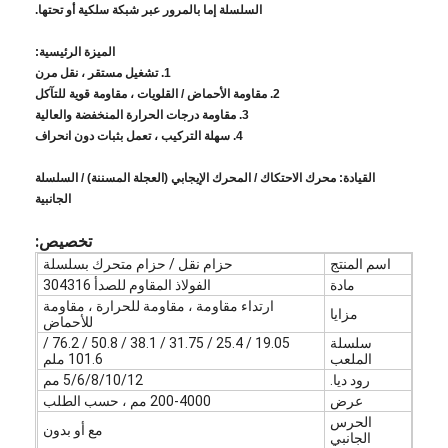
السلسلة إما بالمرور عبر شبكة سلكية أو تحتها.
الميزة الرئيسية:
1. تشغيل مستقر ، نقل مرن
2. مقاومة الأحماض / القلويات ، مقاومة قوية للتآكل
3. مقاومة درجات الحرارة المنخفضة والعالية
4. سهلة التركيب ، تعمل بثبات دون انحراف
القيادة: محرك الاحتكاك / المحرك الإيجابي (العجلة المسننة) / السلسلة
الجانبية
تخصيص:
اسم المنتج
حزام نقل / حزام متحرك بسلسلة
مادة
الفولاذ المقاوم للصدأ 304316
ارتداء مقاومة ، مقاومة للحرارة ، مقاومة
مزايا
للأحماض
سلسلة
19.05 / 25.4 / 31.75 / 38.1 / 50.8 / 76.2 /
الملعب
101.6 ملم
رود ديا.
5/6/8/10/12 مم
عرض
200-4000 مم ، حسب الطلب
الحرس
مع أو بدون
الجانبي