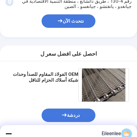
رقم 4-130 ، طريق داتشانغ ، منطقة التنمية الاقتصادية في
جيانغدو ، يانغتشو ، جيانغسو ، الصين
نتحدث الآن
احصل على افضل سعر ل
OEM الفولاذ المقاوم للصدأ وحدات
شبكة أسلاك الحزام للناقل
دردشة
Eileenlee