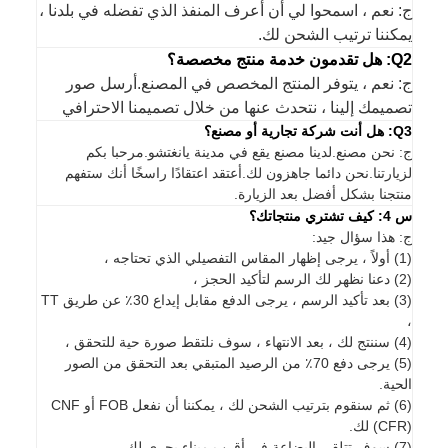
ج: نعم ، اسمحوا لي أن أعرف المنفذ الذي تفضله في بلدنا ،
يمكننا ترتيب الشحن لك.
Q2: هل تقدمون خدمة منتج مخصصة؟
ج: نعم ، يتوفر المنتج المخصص في المصنع.أرسل صور
تصميمك إلينا ، نتحدث عنها من خلال تصميمنا الاحترافي
Q3: هل أنت شركة تجارية أو مصنع؟
ج: نحن مصنع.لدينا مصنع يقع في مدينة يانغتشو.مرحبا بكم
لزيارتنا.نحن دائما جاهزون لك.أعتقد اعتقادًا راسخًا أنك ستفهم
منتجنا بشكل أفضل بعد الزيارة.
س 4: كيف تشتري منتجاتك؟
ج: هذا سؤال جيد:
(1) أولاً ، يرجى إظهار المقاس التفصيلي الذي تحتاجه ،
(2) دعنا نظهر لك الرسم لتأكيد الحجز ،
(3) بعد تأكيد الرسم ، يرجى الدفع مقابل إيداع 30٪ عن طريق TT
،
(4) سننتج لك ، بعد الانتهاء ، سوف نلتقط صورة حية للتحقق ،
(5) يرجى دفع 70٪ من الرصيد المتبقي بعد التحقق من الصور
الحية.
(6) ثم سنقوم بترتيب الشحن لك ، يمكننا أن نفعل FOB أو CNF
(CFR) لك.
(7) سوف تتلقى البضاعة في أقرب ميناء بحري لك.