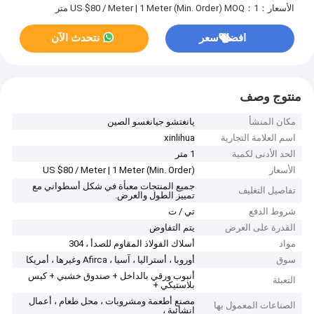
الأسعار：US $80 / Meter | 1 Meter (Min. Order)
MOQ：1 متر
افضل سعر
نتحدث الآن
منتوج وصف
مكان المنشأ
يانغتشو جيانغسو الصين
اسم العلامة التجارية
xinlihua
الحد الأدنى لكمية
1 متر
الأسعار
US $80 / Meter | 1 Meter (Min. Order)
جميع المنتجات معبأة في شكل أسطواني مع
تفاصيل التغليف
تمييز الطول والعرض.
شروط الدفع
تي / ت
القدرة على العرض
يتم التفاوض
مواد
أسلاك الفولاذ المقاوم للصدأ ، 304
سوق
أوروبا ، أستراليا ، آسيا ، Afirca وغيرها ، أمريكا
أنبوب ورقي بالداخل + صندوق خشبي + كيس
التعبئة
بلاستيكي +
مصنع أطعمة ومشروبات ، محل طعام ، أعمال
الصناعات المعمول بها
إنشائية ،