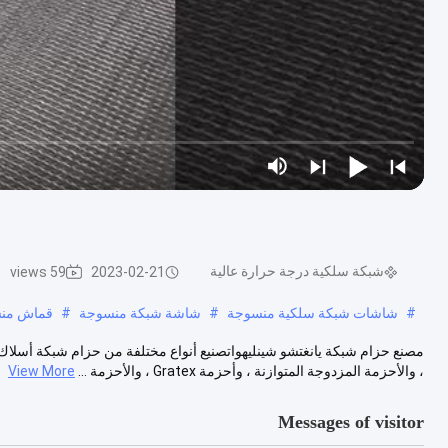
شبكة سلكية درجة حرارة عالية
59 views
2023-02-21
#
شاشات شبكة سلكية منسوجة
#
شاشة شبكة منسوجة
#
قماش منس
مصنع حزام شبكة يانغتشو شينليهواتصنيع أنواع مختلفة من حزام شبكة أسلاك ال
، والأحزمة المزدوجة المتوازنة ، وأحزمة Gratex ، والأحزمة ...
View More
Messages of visitor