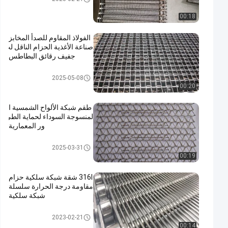
00:18
الفولاذ المقاوم للصدأ المخابز
صناعة الأغذية الحزام الناقل لت
جفيف رقائق البطاطس
حزام النقل على شكل قرص العس
2025-05-08
ل
00:20
طقم شبكة الألواح الشمسية ا
لمنسوجة السوداء لحماية الطي
ور المعمارية
حزام شبكي للطاقة الشمسية الك
2025-03-31
هروضوئية
00:19
316l شقة شبكة سلكية حزام
مقاومة درجة الحرارة سلسلة
شبكة سلكية
حزام شبكي من الستانلس ستيل
2023-02-21
00:14