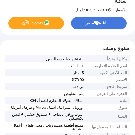
سلكية
الأسعار：$78.00
MOQ：5 أمتار
افضل سعر
نتحدث الآن
منتوج وصف
مكان المنشأ
يانغتشو جيانغسو الصين
اسم العلامة التجارية
xinlihua
الحد الأدنى لكمية
5 أمتار
الأسعار
$78.00
شروط الدفع
تي / ت
القدرة على العرض
يتم التفاوض
مادة
أسلاك الفولاذ المقاوم للصدأ ، 304
سوق
أوروبا ، أستراليا ، آسيا ، Afirca وغيرها ، أمريكا
أنبوب ورقي بالداخل + صندوق خشبي + كيس
التعبئة
بلاستيكي +
مصنع أطعمة ومشروبات ، محل طعام ، أعمال
الصناعات المعمول بها
إنشائية ،