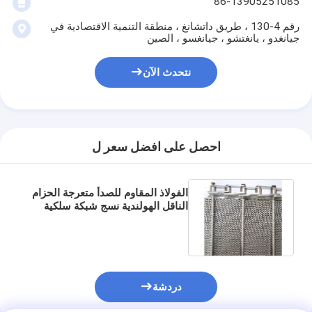
86-13905251085
رقم 4-130 ، طريق داتشانغ ، منطقة التنمية الاقتصادية في
جيانغدو ، يانغتشو ، جيانغسو ، الصين
نتحدث الآن
احصل على افضل سعر ل
الفولاذ المقاوم للصدأ متعرجة الحزام
الناقل الهولندية نسج شبكة سلكية
دردشة