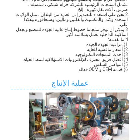
تشمل المنتجات الرئيسية للشركة حزام شبكي ، سلسلة ،
ضرس ، آلات نقل كبيرة ، إلخ.
2.نحن على استعداد للتصدير إلى العديد من البلدان ، مثل الولايات 
المتحدة وكندا والمكسيك والفلبين وماليزيا وسنغافورة وهكذا
على.
3.يمكن أن توفر منتجاتنا خطوط إنتاج عالية الجودة للمصنع وتجعل 
الماكينة الداخلية تعمل بسلاسة أكبر.
4.ما نقدمه:
1) مراقبة الجودة الجيدة
2) أسعار تنافسية للغاية
3) أحدث المنتجات التكنولوجية
4) أفضل فريق محترف للإلكترونيات الاستهلاكية لنمط الحياة.
5) التواصل السلس
6) خدمة OEM و ODM فعالة
عملية الإنتاج