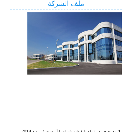
ملف الشركة
1.
مصنع حزام شبكة يانغتشو شينليهوا
تأسست في عام 2014. 