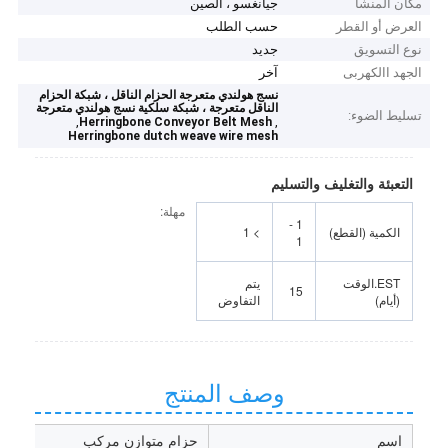
مكان المنشأ
جيانغسو ، الصين
العرض أو القطر
حسب الطلب
نوع التسويق
جديد
الجهد االكهربى
آخر
نسج هولندي متعرجة الحزام الناقل ، شبكة الحزام
الناقل متعرجة ، شبكة سلكية نسج هولندي متعرجة
تسليط الضوء:
,
,
Herringbone Conveyor Belt Mesh
Herringbone dutch weave wire mesh
التعبئة والتغليف والتسليم
مهلة:
1 -
الكمية (القطع)
> 1
1
EST.الوقت
يتم
15
(أيام)
التفاوض
وصف المنتج
اسم
حزام متوازن مركب