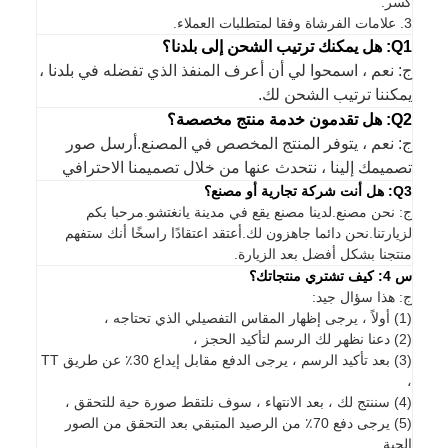
كسر.
3. علامات الفرشاة وفقا لمتطلبات العملاء.
Q1: هل يمكنك ترتيب الشحن إلى بلدنا؟
ج: نعم ، اسمحوا لي أن أعرف المنفذ الذي تفضله في بلدنا ،
يمكننا ترتيب الشحن لك.
Q2: هل تقدمون خدمة منتج مخصصة؟
ج: نعم ، يتوفر المنتج المخصص في المصنع.أرسل صور
تصميمك إلينا ، نتحدث عنها من خلال تصميمنا الاحترافي
Q3: هل أنت شركة تجارية أو مصنع؟
ج: نحن مصنع.لدينا مصنع يقع في مدينة يانغتشو.مرحبا بكم
لزيارتنا.نحن دائما جاهزون لك.أعتقد اعتقادًا راسخًا أنك ستفهم
منتجنا بشكل أفضل بعد الزيارة.
س 4: كيف تشتري منتجاتك؟
ج: هذا سؤال جيد:
(1) أولاً ، يرجى إظهار المقاس التفصيلي الذي تحتاجه ،
(2) دعنا نظهر لك الرسم لتأكيد الحجز ،
(3) بعد تأكيد الرسم ، يرجى الدفع مقابل إيداع 30٪ عن طريق TT
،
(4) سننتج لك ، بعد الانتهاء ، سوف نلتقط صورة حية للتحقق ،
(5) يرجى دفع 70٪ من الرصيد المتبقي بعد التحقق من الصور
الحية.