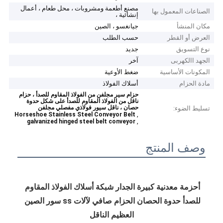
مصنع أطعمة ومشروبات ، محل طعام ، أعمال
الصناعات المعمول بها
إنشائية ،
مكان المنشأ
جيانغسو ، الصين
العرض أو القطر
حسب الطلب
نوع التسويق
جديد
الجهد االكهربى
آخر
المكونات الأساسية
ضغط الأوعية
مادة الحزام
أسلاك الفولاذ
حزام سير مجلفن من الفولاذ المقاوم للصدأ ، حزام
ناقل من الفولاذ المقاوم للصدأ على شكل حدوة
حصان ، ناقل سيور فولاذي مفصلي مجلفن
تسليط الضوء:
,
Horseshoe Stainless Steel Conveyor Belt
,
galvanized hinged steel belt conveyor
وصف المنتج
أحزمة معدنية كبيرة الجدار شبكة أسلاك الفولاذ المقاوم 
للصدأ حدوة الحصان الحزام صافي لآلات ss سور الصين 
العظيم الناقل