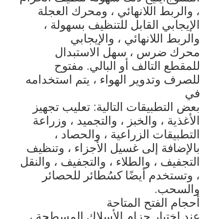
، والربط اللانهائي ، ومحرك العجلة 
جولة في المعمل
الإيجابي القابل للتنظيف بسهولة ، 
ضبط الجودة
والربط اللانهائي ، والإيجابي
محرك ضرس ، سهل الاستبدال 
اتصل بنا
للمقطع التالف أو البالي. مفتوح 
أخبار
للصرف وتدوير الهواء ، يتم استخدامه 
في
جميع القضايا
بعض التطبيقات التالية: تعليب تجهيز 
الأغذية ، والخبز ، والتجميد ، وزراعة 
التطبيقات الزراعية ، والحصاد ،
حزام شبكي من الستانلس ستيل
بالإضافة إلى غسيل الأجزاء ، وتنظيف 
التجفيف ، والطلاء ، والتجفيف ، والنقل 
شبكة الأسلاك الحلزونية
، وتستخدم أيضًا كسُطائر للحصائر 
شبكة سلكية درجة حرارة عالية
والسحب.
أحجام الفتح المتاحة
حزام شبكة الغذاء
عند اختيار حزام الأسلاك المسطحة ، 