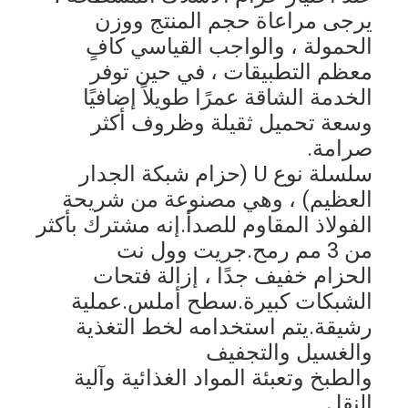
حزام النقل على شكل قرص العسل
يرجى مراعاة حجم المنتج ووزن 
الحمولة ، والواجب القياسي كافٍ
لوحة سلسلة ناقل
معظم التطبيقات ، في حين توفر 
حزام شبكي للطاقة الشمسية الكهروضوئية
الخدمة الشاقة عمرًا طويلاً إضافيًا 
وسعة تحميل ثقيلة وظروف أكثر 
حزام شبكة سلسلة
صرامة.
سلسلة نوع U (حزام شبكة الجدار 
حزام الفريزر الحلزوني
العظيم) ، وهي مصنوعة من شريحة 
سيور نقل الفرن
الفولاذ المقاوم للصدأ.إنه مشترك بأكثر 
من 3 مم رمح.جريت وول نت
الحزام خفيف جدًا ، إزالة فتحات 
الشبكات كبيرة.سطح أملس.عملية 
رشيقة.يتم استخدامه لخط التغذية 
والغسيل والتجفيف
والطبخ وتعبئة المواد الغذائية وآلية 
النقل.