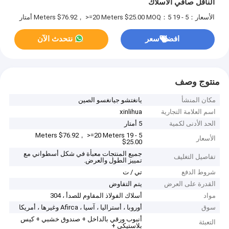
الناقل صافي الأسلاك
الأسعار：5 - 19 Meters $76.92， >=20 Meters $25.00
MOQ：5 أمتار
افضل سعر
نتحدث الآن
منتوج وصف
مكان المنشأ
يانغتشو جيانغسو الصين
اسم العلامة التجارية
xinlihua
الحد الأدنى لكمية
5 أمتار
5 - 19 Meters $76.92， >=20 Meters
الأسعار
$25.00
جميع المنتجات معبأة في شكل أسطواني مع
تفاصيل التغليف
تمييز الطول والعرض.
شروط الدفع
تي / ت
القدرة على العرض
يتم التفاوض
مواد
أسلاك الفولاذ المقاوم للصدأ ، 304
سوق
أوروبا ، أستراليا ، آسيا ، Afirca وغيرها ، أمريكا
أنبوب ورقي بالداخل + صندوق خشبي + كيس
التعبئة
بلاستيكي +