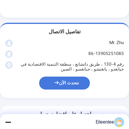
تفاصيل الاتصال
Mr. Zhu
86-13905251085
رقم 4-130 ، طريق داتشانغ ، منطقة التنمية الاقتصادية في
جيانغدو ، يانغتشو ، جيانغسو ، الصين
نتحدث الآن
احصل على افضل سعر ل
Eileenlee