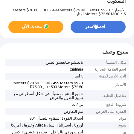
البسكويت
الأسعار：1 - 99 Meters $78.60， 100 - 499 Meters $75.80， >=500
MOQ：5 أمتار
Meters $72.50
افضل سعر
نتحدث الآن
منتوج وصف
مكان المنشأ
يانغتشو جيانغسو الصين
اسم العلامة التجارية
xinlihua
الحد الأدنى لكمية
5 أمتار
1 - 99 Meters $78.60， 100 - 499 Meters
الأسعار
$75.80， >=500 Meters $72.50
جميع المنتجات معبأة في شكل أسطواني مع
تفاصيل التغليف
تمييز الطول والعرض.
شروط الدفع
تي / ت
القدرة على العرض
يتم التفاوض
مواد
أسلاك الفولاذ المقاوم للصدأ ، 304
سوق
أوروبا ، أستراليا ، آسيا ، Afirca وغيرها ، أمريكا
أنبوب ورقي بالداخل + صندوق خشبي + كيس
التعبئة