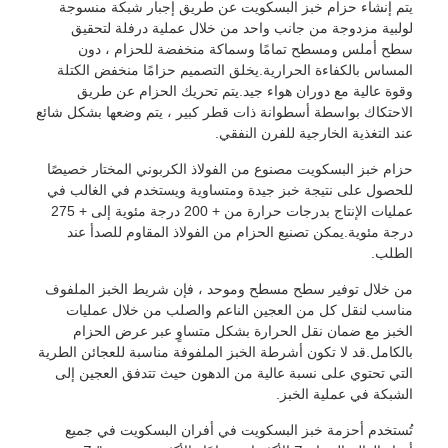
يتم إنشاء حزام خبز البسكويت عن طريق إجبار شبكة منسوجة
لولبية مزدوجة من جانب واحد من خلال عملية درفلة لتحقيق
سطح أملس ومسطح تمامًا وسماكة منخفضة للحزام ، دون
المساس بالكفاءة الحرارية.يخلق التصميم حزامًا منخفض الكتلة
وقوة عالية مع دوران هواء جيد.يتم تحريك الحزام عن طريق
الاحتكاك بواسطة أسطوانة ذات قطر كبير ، يتم وضعها بشكل شائع
عند التغذية الخارجية للفرن النفقي.
حزام خبز البسكويت مصنوع من الفولاذ الكربوني المختار خصيصًا
للحصول على نتيجة خبز جيدة ومتساوية ويستخدم في الغالب في
عمليات الإنتاج بدرجات حرارة من + 200 درجة مئوية إلى + 275
درجة مئوية.يمكن تصنيع الحزام من الفولاذ المقاوم للصدأ عند
الطلب.
من خلال توفير سطح مسطح وموحد ، فإن شريط الخبز الملفوف
مناسب لنقل كل من العجين الناعم والصلب من خلال عمليات
الخبز مع ضمان نقل الحرارة بشكل متساوٍ عبر عرض الحزام
منزل
بالكامل.قد لا تكون أشرطة الخبز الملفوفة مناسبة للعجائن الطرية
التي تحتوي على نسبة عالية من الدهون حيث تتدفق العجين إلى
المنتجات
الشبكة في عملية الخبز.
حول بنا
تُستخدم أحزمة خبز البسكويت في أفران البسكويت في جميع