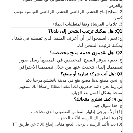
والعرض.
2. سطح إنتاج الخشب الرقائقي الخشب الرقائقي القياسية تجنب
كسر.
3. علامات الفرشاة وفقا لمتطلبات العملاء.
Q1: هل يمكنك ترتيب الشحن إلى بلدنا؟
ج: نعم ، اسمحوا لي أن أعرف المنفذ الذي تفضله في بلدنا ،
يمكننا ترتيب الشحن لك.
Q2: هل تقدمون خدمة منتج مخصصة؟
ج: نعم ، يتوفر المنتج المخصص في المصنع.أرسل صور
تصميمك إلينا ، نتحدث عنها من خلال تصميمنا الاحترافي
Q3: هل أنت شركة تجارية أو مصنع؟
ج: نحن مصنع.لدينا مصنع يقع في مدينة يانغتشو.مرحبا بكم
لزيارتنا.نحن دائما جاهزون لك.أعتقد اعتقادًا راسخًا أنك ستفهم
منتجنا بشكل أفضل بعد الزيارة.
س 4: كيف تشتري منتجاتك؟
ج: هذا سؤال جيد:
(1) أولاً ، يرجى إظهار المقاس التفصيلي الذي تحتاجه ،
(2) دعنا نظهر لك الرسم لتأكيد الحجز ،
(3) بعد تأكيد الرسم ، يرجى الدفع مقابل إيداع 30٪ عن طريق TT
،