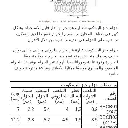
حزام خبز البسكويت عبارة عن حزام ناقل قابل للاستخدام بشكل
كبير في صناعة المخابز.تم تصميم الحزام خصيصًا لخبز البسكويت
مباشرة على الحزام في تغذية مباشرة من خلال الأفران.
حزام خبز البسكويت عبارة عن حزام حلزوني معدني طبقي بوزن
خفيف وسمك منخفض.يمنح تصميمه الحزام خمولًا منخفضًا
للحرارة وقوة عالية ودورانًا جيدًا للهواء عبر الحزام.يوفر هذا الحزام
المنسوج والمطبوع موضعًا ممتازًا للأسلاك وشبكة مفتوحة.حواف
حلقية.
مواصفات حزام خبز البسكويت
الملعب
قطر
الملعب
الملعب
سمك
رقم
وزن
الأدوات
السلك
الحلزوني
الحزام
الحزام
الصنف
(مم)
(مم)
(مم)
(مم)
(مم)
(مم)
BBCB01
7
2.2
5.4
4
1.2
8.2
(Z47)
BBCB02
11.2
2.8
5.2
4.5
1.5
8.5
(Z47R)
BBCB03