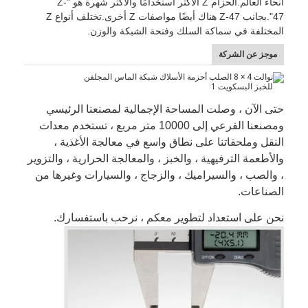
أنحاء العالم.الحزام Z الأكثر استخدامًا والأكثر شهرة هو "Z-
جولة في المعمل
47".بجانب Z-47 هناك أيضًا مواصفات Z أخرى.تختلف أنواع Z
المختلفة في سماكة السلك وفتحة الشبكة والوزن.
ضبط الجودة
موجز عن الشركة
اتصل بنا
أخبار
حتى الآن ، وصلت المساحة الإجمالية لمصنعنا الرئيسي
ومصنعنا الفرعي إلى 10000 متر مربع ، تستخدم معدات
جميع القضايا
النقل وملحقاتنا على نطاق واسع في معالجة الأغذية ،
والأطعمة الترفيهية ، والخبز ، والمعالجة الحرارية ، والتزوير
، والصب ، والسيراميك ، والزجاج ، والسيارات وغيرها من
الصناعات.
حزام شبكي من الستانلس ستيل
نحن على استعداد لتطوير معكم ، نرحب باستفسارك.
شبكة الأسلاك الحلزونية
شبكة سلكية درجة حرارة عالية
حزام شبكة الغذاء