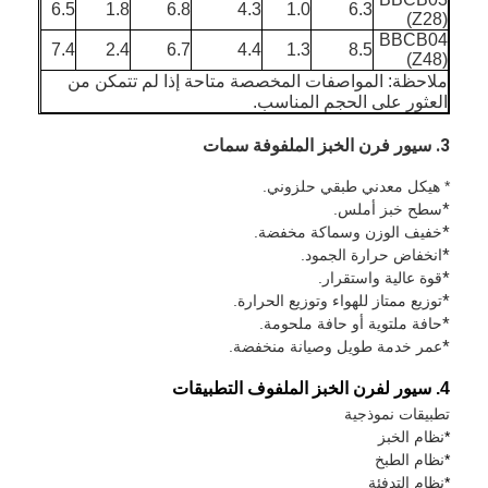
6.5
1.8
6.8
4.3
1.0
6.3
(Z28)
BBCB04
7.4
2.4
6.7
4.4
1.3
8.5
(Z48)
ملاحظة: المواصفات المخصصة متاحة إذا لم تتمكن من
العثور على الحجم المناسب.
3. سيور فرن الخبز الملفوفة
سمات
* هيكل معدني طبقي حلزوني.
*
سطح خبز أملس.
*
خفيف الوزن وسماكة مخفضة.
*
انخفاض حرارة الجمود.
*
قوة عالية واستقرار.
*
توزيع ممتاز للهواء وتوزيع الحرارة.
*
حافة ملتوية أو حافة ملحومة.
*
عمر خدمة طويل وصيانة منخفضة.
4. سيور لفرن الخبز الملفوف
التطبيقات
تطبيقات نموذجية
*
نظام الخبز
*
نظام الطبخ
*
نظام التدفئة