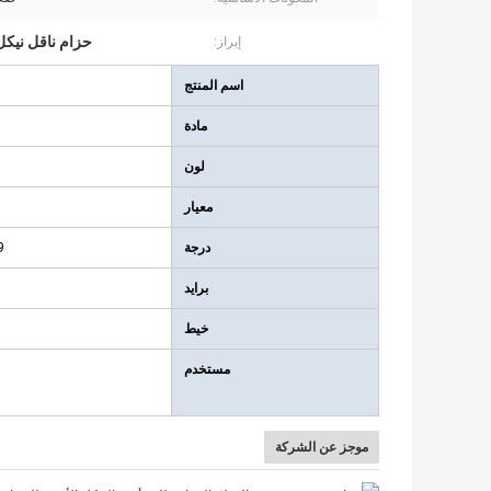
حزام ناقل نيكل
إبراز:
اسم المنتج
مادة
لون
معيار
درجة
9
برايد
خيط
مستخدم
موجز عن الشركة