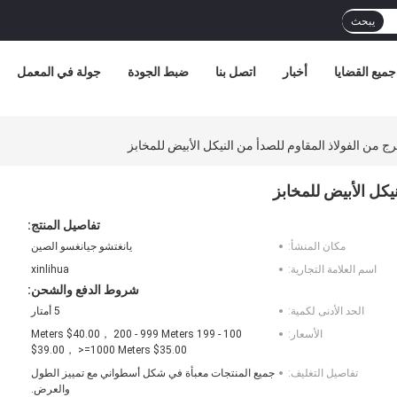
يبحث
جميع القضايا
أخبار
اتصل بنا
ضبط الجودة
جولة في المعمل
 من الفولاذ المقاوم للصدأ من النيكل الأبيض للمخابز
يكل الأبيض للمخابز
تفاصيل المنتج:
مكان المنشأ:
يانغتشو جيانغسو الصين
اسم العلامة التجارية:
xinlihua
شروط الدفع والشحن:
الحد الأدنى لكمية:
5 أمتار
الأسعار:
100 - 199 Meters $40.00， 200 - 999 Meters
$39.00， >=1000 Meters $35.00
تفاصيل التغليف:
جميع المنتجات معبأة في شكل أسطواني مع تمييز الطول
والعرض.