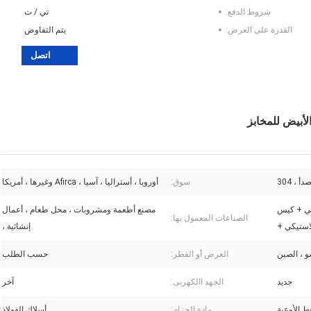
شروط الدفع:
تي / ت
القدرة على العرض:
يتم التفاوض
اتصل
لأبيض للمخابز
 ، 304
سوق:
أوروبا ، أستراليا ، آسيا ، Afirca وغيرها ، أمريكا
بي + كيس
مصنع أطعمة ومشروبات ، محل طعام ، أعمال
الصناعات المعمول بها:
استيكي +
إنشائية ،
و ، الصين
العرض أو القطر:
حسب الطلب
جديد
الجهد االكهربى:
آخر
 الأوعية
مادة الحزام:
أسلاك الفولاذ