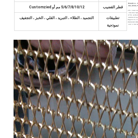
قطر القضيب
5/6/7/8/10/12 مم أو Customzied
تطبيقات
التجميد ، الطلاء ، التبريد ، القلي ، الخبز ، التجفيف
نموذجية