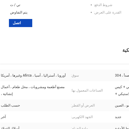
شروط الدفع:
تي / ت
القدرة على العرض:
يتم التفاوض
اتصل
 ، 304
سوق:
أوروبا ، أستراليا ، آسيا ، Afirca وغيرها ، أمريكا
بي + كيس
مصنع أطعمة ومشروبات ، محل طعام ، أعمال
الصناعات المعمول بها:
استيكي +
إنشائية ،
و ، الصين
العرض أو القطر:
حسب الطلب
جديد
الجهد االكهربى:
آخر
 الأوعية
مادة الحزام:
أسلاك الفولاذ