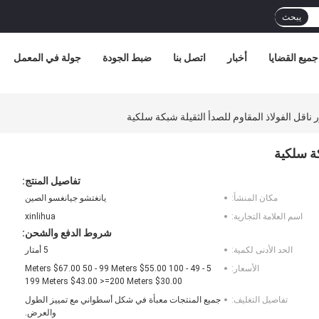
يبحث
جميع القضايا
أخبار
اتصل بنا
ضبط الجودة
جولة في المعمل
تفاصيل المنتج:
مكان المنشأ:
يانغتشو جيانغسو الصين
اسم العلامة التجارية:
xinlihua
شروط الدفع والشحن:
الحد الأدنى لكمية:
5 أمتار
الأسعار:
5 - 49 Meters $67.00 50 - 99 Meters $55.00 100 -
199 Meters $43.00 >=200 Meters $30.00
تفاصيل التغليف:
جميع المنتجات معبأة في شكل أسطواني مع تمييز الطول
والعرض.