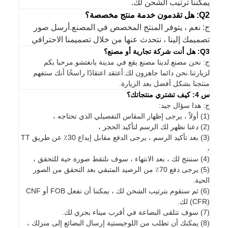
يمكننا ترتيب الشحن لك.
Q2: هل تقدمون خدمة منتج مخصصة؟
ج: نعم ، يتوفر المنتج المخصص في المصنع.أرسل صور
تصميمك إلينا ، نتحدث عنها من خلال تصميمنا الاحترافي
Q3: هل أنت شركة تجارية أو مصنع؟
ج: نحن مصنع.لدينا مصنع يقع في مدينة يانغتشو.مرحبا بكم
لزيارتنا.نحن دائما جاهزون لك.أعتقد اعتقادًا راسخًا أنك ستفهم
منتجنا بشكل أفضل بعد الزيارة.
س 4: كيف تشتري منتجاتك؟
ج: هذا سؤال جيد:
(1) أولاً ، يرجى إظهار المقاس التفصيلي الذي تحتاجه ،
(2) دعنا نظهر لك الرسم لتأكيد الحجز ،
(3) بعد تأكيد الرسم ، يرجى الدفع مقابل إيداع 30٪ عن طريق TT
،
(4) سننتج لك ، بعد الانتهاء ، سوف نلتقط صورة حية للتحقق ،
(5) يرجى دفع 70٪ من الرصيد المتبقي بعد التحقق من الصور
الحية.
(6) ثم سنقوم بترتيب الشحن لك ، يمكننا أن نفعل FOB أو CNF
(CFR) لك.
(7) سوف تتلقى البضاعة في أقرب ميناء بحري لك.
(8) يمكنك أن تطلب من اللوجيستية إرسال البضائع إلى منزلك ،