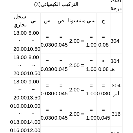
AISI
حزام النقل على شكل قرص العسل
التركيب الكيميائي(٪)
درجة
سجل
لوحة سلسلة ناقل
ج
سي
مينيسوتا
ص
س
ني
مو
تجاري
حزام شبكي للطاقة الشمسية الكهروضوئية
18.00
8.00
=
=
=
=
-
~
~
= 2.00
304
حزام شبكة سلسلة
0.030
0.045
1.00
0.08
20.00
10.50
حزام الفريزر الحلزوني
18.00
8.00
=
=
=
>
304
-
~
~
= 2.00
هـ
0.08
1.00
0.045
0.030
سيور نقل الفرن
20.00
10.50
18.00
9.00
=
=
=
=
304
-
~
~
= 2.00
لتر
0.030
1.00
0.045
0.030
20.00
13.50
2.00
10.00
10.00
=
=
=
=
~
~
~
= 2.00
316
0.030
0.045
1.00
0.045
3.00
18.00
14.00
2.00
16.00
12.00