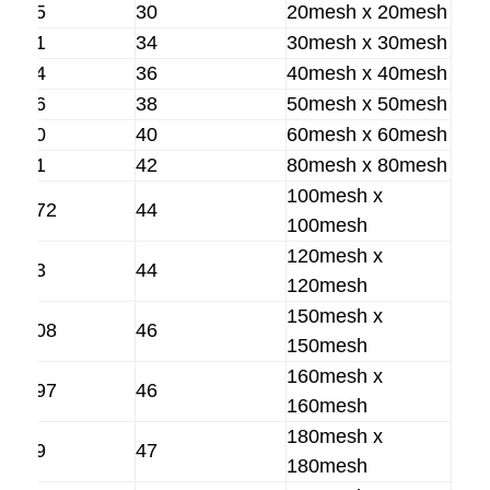
0.95
30
20mesh x 20mesh
0.61
34
30mesh x 30mesh
0.44
36
40mesh x 40mesh
0.36
38
50mesh x 50mesh
0.30
40
60mesh x 60mesh
0.21
42
80mesh x 80mesh
100mesh x
0.172
44
100mesh
120mesh x
0.13
44
120mesh
150mesh x
0.108
46
150mesh
منزل
160mesh x
0.097
46
160mesh
المنتجات
180mesh x
0.09
47
حول بنا
180mesh