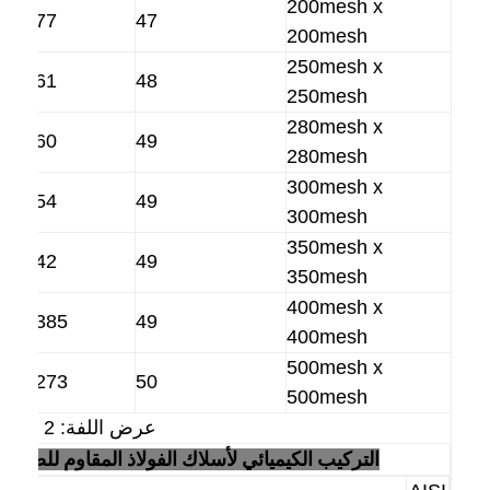
200mesh x
0.077
47
جولة في المعمل
200mesh
250mesh x
ضبط الجودة
0.061
48
250mesh
اتصل بنا
280mesh x
0.060
49
280mesh
أخبار
300mesh x
0.054
49
جميع القضايا
300mesh
350mesh x
0.042
49
350mesh
400mesh x
حزام شبكي من الستانلس ستيل
0.0385
49
400mesh
شبكة الأسلاك الحلزونية
500mesh x
0.0273
50
500mesh
شبكة سلكية درجة حرارة عالية
عرض اللفة: 2 "-8"
حزام شبكة الغذاء
التركيب الكيميائي لأسلاك الفولاذ المقاوم للصدأ
: