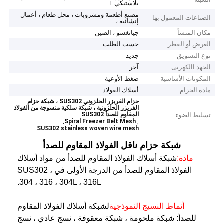
بلاستيكي +
مصنع أطعمة ومشروبات ، محل طعام ، أعمال
الصناعات المعمول بها
إنشائية ،
مكان المنشأ
جيانغسو ، الصين
العرض أو القطر
حسب الطلب
نوع التسويق
جديد
الجهد االكهربى
آخر
المكونات الأساسية
ضغط الأوعية
مادة الحزام
أسلاك الفولاذ
حزام الفريزر الحلزوني SUS302 ، شبكة حزام
الفريزر الحلزونية ، شبكة سلكية منسوجة من الفولاذ
المقاوم للصدأ SUS302
تسليط الضوء:
,
,
Spiral Freezer Belt Mesh
SUS302 stainless woven wire mesh
شبكة حزام ناقل الفولاذ المقاوم للصدأ
مادة:
شبكة أسلاك الفولاذ المقاوم للصدأ من مواد أسلاك
الفولاذ المقاوم للصدأ من الدرجة الأولى في SUS302 ،
304 ، 316 ، 304L ، 316L.
أنماط النسيج النموذجية
لشبكة أسلاك الفولاذ المقاوم
للصدأ: شبكة ملحومة ، شبكة معقوفة ، نسج عادي ، نسج