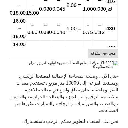
=
=
=
=
316
~
~
~
= 2.00
لتر
0.030
1.00
0.045
0.030
3.00
18.00
15.00
16.00
=
=
=
=
=
-
~
= 1.00
430
0.60
0.030
0.040
0.75
0.12
18.00
14.00
=
=
=
=
=
430
-
~
= 0.50
موجز عن الشركة
أ
0.06
0.50
0.030
0.50
0.25
17.00
حتى الآن ، وصلت المساحة الإجمالية لمصنعنا الرئيسي
أحجام أسلاك الفولاذ المقاوم للصدأ
:
ومصنعنا الفرعي إلى 10000 متر مربع ، تستخدم معدات
قطر السلك
التسامح
الأعلى.تحمل الانحراف
النقل وملحقاتنا على نطاق واسع في معالجة الأغذية ،
(مم)
(مم)
(مم)
والأطعمة الترفيهية ، والخبز ، والمعالجة الحرارية ، والتزوير
+0.002
، والصب ، والسيراميك ، والزجاج ، والسيارات وغيرها من
0.001
0.020-0.049
-0.001
الصناعات.
0.002
0.002
0.050-0.074
نحن على استعداد لتطوير معكم ، نرحب باستفسارك.
0.002
0.002
0.075-0.089