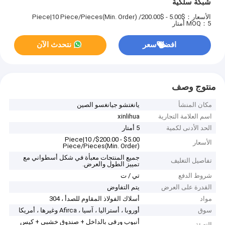
شبكة سلكية
الأسعار：$5.00 - $200.00/ Piece|10 Piece/Pieces(Min. Order)
MOQ：5 أمتار
افضل سعر
نتحدث الآن
منتوج وصف
مكان المنشأ
يانغتشو جيانغسو الصين
اسم العلامة التجارية
xinlihua
الحد الأدنى لكمية
5 أمتار
$5.00 - $200.00/ Piece|10
الأسعار
Piece/Pieces(Min. Order)
جميع المنتجات معبأة في شكل أسطواني مع
تفاصيل التغليف
تمييز الطول والعرض.
شروط الدفع
تي / ت
القدرة على العرض
يتم التفاوض
مواد
أسلاك الفولاذ المقاوم للصدأ ، 304
سوق
أوروبا ، أستراليا ، آسيا ، Afirca وغيرها ، أمريكا
أنبوب ورقي بالداخل + صندوق خشبي + كيس
التعبئة