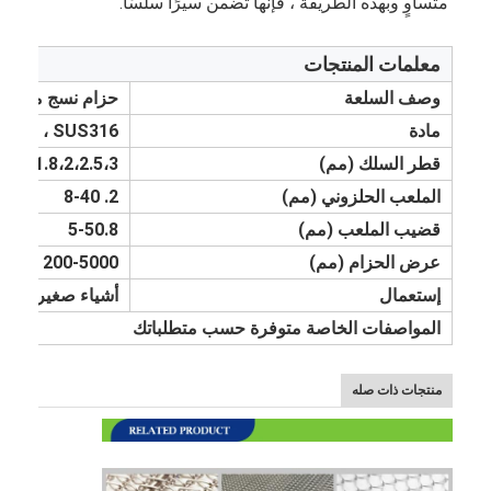
متساوٍ وبهذه الطريقة ، فإنها تضمن سيرًا سلسًا.
معلمات المنتجات
وصف السلعة
حزام نسج متوازن 
مادة
S314 ، SUS316
قطر السلك (مم)
،1.6،1.8،2،2.5،3
الملعب الحلزوني (مم)
2. 8-40
قضيب الملعب (مم)
5-50.8
عرض الحزام (مم)
200-5000
إستعمال
أشياء صغيرة لكنها
المواصفات الخاصة متوفرة حسب متطلباتك
منتجات ذات صله