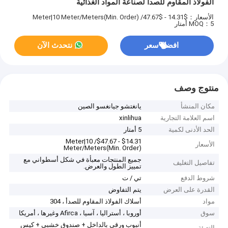
الفولاذ المقاوم للصدأ لصناعة المواد الغذائية
الأسعار：$14.31 - $47.67/ Meter|10 Meter/Meters(Min. Order)
MOQ：5 أمتار
افضل سعر
نتحدث الآن
منتوج وصف
مكان المنشأ
يانغتشو جيانغسو الصين
اسم العلامة التجارية
xinlihua
الحد الأدنى لكمية
5 أمتار
$14.31 - $47.67/ Meter|10
الأسعار
Meter/Meters(Min. Order)
جميع المنتجات معبأة في شكل أسطواني مع
تفاصيل التغليف
تمييز الطول والعرض.
شروط الدفع
تي / ت
القدرة على العرض
يتم التفاوض
مواد
أسلاك الفولاذ المقاوم للصدأ ، 304
سوق
أوروبا ، أستراليا ، آسيا ، Afirca وغيرها ، أمريكا
أنبوب ورقي بالداخل + صندوق خشبي + كيس
التعبئة