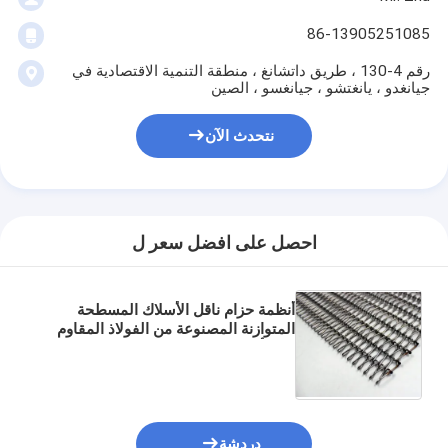
86-13905251085
رقم 4-130 ، طريق داتشانغ ، منطقة التنمية الاقتصادية في
جيانغدو ، يانغتشو ، جيانغسو ، الصين
نتحدث الآن
احصل على افضل سعر ل
أنظمة حزام ناقل الأسلاك المسطحة
المتوازنة المصنوعة من الفولاذ المقاوم
للصدأ لصناعة المواد الغذائية
دردشة