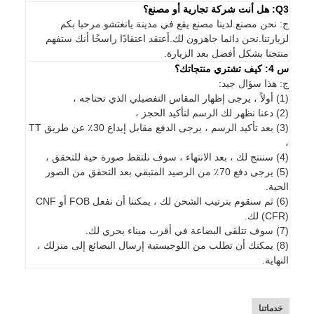
Q3: هل أنت شركة تجارية أو مصنع؟
ج: نحن مصنع.لدينا مصنع يقع في مدينة يانغتشو.مرحبا بكم
لزيارتنا.نحن دائما جاهزون لك.أعتقد اعتقادًا راسخًا أنك ستفهم
منتجنا بشكل أفضل بعد الزيارة.
س 4: كيف تشتري منتجاتك؟
ج: هذا سؤال جيد:
(1) أولاً ، يرجى إظهار المقاس التفصيلي الذي تحتاجه ،
(2) دعنا نظهر لك الرسم لتأكيد الحجز ،
(3) بعد تأكيد الرسم ، يرجى الدفع مقابل إيداع 30٪ عن طريق TT
،
(4) سننتج لك ، بعد الانتهاء ، سوف نلتقط صورة حية للتحقق ،
(5) يرجى دفع 70٪ من الرصيد المتبقي بعد التحقق من الصور
الحية.
(6) ثم سنقوم بترتيب الشحن لك ، يمكننا أن نفعل FOB أو CNF
(CFR) لك.
(7) سوف تتلقى البضاعة في أقرب ميناء بحري لك.
(8) يمكنك أن تطلب من اللوجيستية إرسال البضائع إلى منزلك ،
النهاية.
خدماتنا