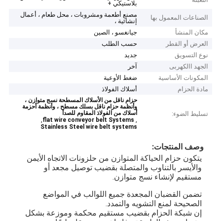
بلاستيكي +
مصنع أطعمة ومشروبات ، محل طعام ، أعمال
الصناعات المعمول بها
إنشائية ،
مكان المنشأ
جيانغسو ، الصين
العرض أو القطر
حسب الطلب
نوع التسويق
جديد
الجهد االكهربى
آخر
المكونات الأساسية
ضغط الأوعية
مادة الحزام
أسلاك الفولاذ
حزام ناقل من الأسلاك المسطحة نسج متوازن ،
وأنظمة حزام ناقل بسلك مسطح ، وأنظمة أحزمة
أسلاك من الفولاذ المقاوم للصدأ
تسليط الضوء:
,
,
flat wire conveyor belt Systems
Stainless Steel wire belt systems
وصف المنتجات:
يتكون حزام الحياكة المتوازن من حلزونات الاتجاه الأيمن 
والأيسر بالتناوب والمتصلة بقضيب توصيل مجعد أو 
مستقيم لإنشاء نسج متوازن.
تضمن القضبان المجعدة جميع اللوالب في المواضع 
الصحيحة لمنع التشويه والتمدد.
إن شبكة الحزام بقضيب مستقيم محكمة وموزعة بشكل 