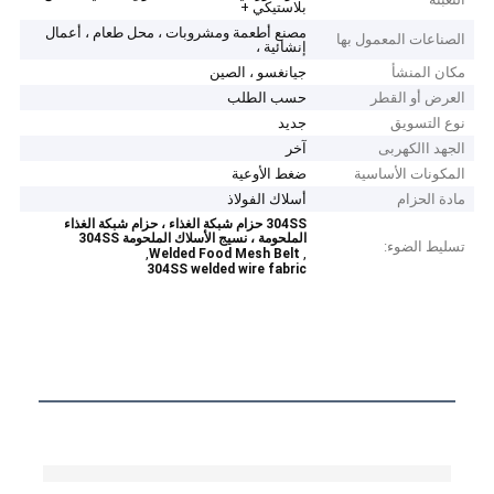
بلاستيكي +
مصنع أطعمة ومشروبات ، محل طعام ، أعمال
الصناعات المعمول بها
إنشائية ،
مكان المنشأ
جيانغسو ، الصين
العرض أو القطر
حسب الطلب
نوع التسويق
جديد
الجهد االكهربى
آخر
المكونات الأساسية
ضغط الأوعية
مادة الحزام
أسلاك الفولاذ
304SS حزام شبكة الغذاء ، حزام شبكة الغذاء
الملحومة ، نسيج الأسلاك الملحومة 304SS
تسليط الضوء:
,
,
Welded Food Mesh Belt
304SS welded wire fabric