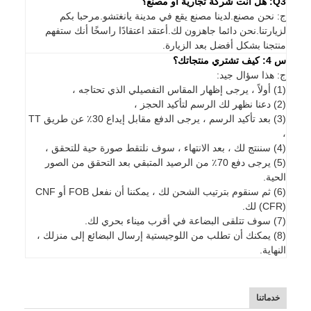
Q3: هل أنت شركة تجارية أو مصنع؟
ج: نحن مصنع.لدينا مصنع يقع في مدينة يانغتشو.مرحبا بكم
لزيارتنا.نحن دائما جاهزون لك.أعتقد اعتقادًا راسخًا أنك ستفهم
منتجنا بشكل أفضل بعد الزيارة.
س 4: كيف تشتري منتجاتك؟
ج: هذا سؤال جيد:
(1) أولاً ، يرجى إظهار المقاس التفصيلي الذي تحتاجه ،
(2) دعنا نظهر لك الرسم لتأكيد الحجز ،
(3) بعد تأكيد الرسم ، يرجى الدفع مقابل إيداع 30٪ عن طريق TT
،
(4) سننتج لك ، بعد الانتهاء ، سوف نلتقط صورة حية للتحقق ،
(5) يرجى دفع 70٪ من الرصيد المتبقي بعد التحقق من الصور
الحية.
(6) ثم سنقوم بترتيب الشحن لك ، يمكننا أن نفعل FOB أو CNF
(CFR) لك.
(7) سوف تتلقى البضاعة في أقرب ميناء بحري لك.
(8) يمكنك أن تطلب من اللوجيستية إرسال البضائع إلى منزلك ،
النهاية.
خدماتنا