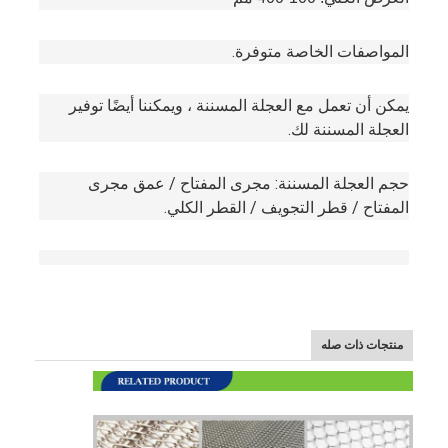
حزام النقل على شكل قرص العسل
المواصفات الخاصة متوفرة.
لوحة سلسلة ناقل
حزام شبكي للطاقة الشمسية الكهروضوئية
يمكن أن تعمل مع العجلة المسننة ، ويمكننا أيضًا توفير 
العجلة المسننة لك.
حزام شبكة سلسلة
حجم العجلة المسننة: مجرى المفتاح / عمق مجرى 
حزام الفريزر الحلزوني
المفتاح / قطر التجويف / القطر الكلي.
سيور نقل الفرن
منتجات ذات صله