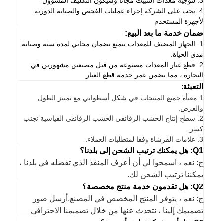
3. لتوجيه معدات التثبيت مجانا وسيكون التكليف المسؤول
4. يجب على الشركة إجراء عمليات الفحص والصيانة الدورية
لأجهزة المستخدم
ضمان خدمة ما بعد البيع:
1. الجهاز المضيف للمعدات يتمتع بضمان مجاني لمدة سنة وصيانة
مدى الحياة.
2. قطع غيار المعدات مصنوعة من قبل مصنعين مشهورين في
التجارة ، مما يضمن عمر خدمة قطع الغيار.
التعبئة:
1.
معبأة جميع المنتجات في شكل أسطواني مع تمييز الطول
والعرض.
2. سطح إنتاج الخشب الرقائقي الخشب الرقائقي القياسية تجنب
كسر.
3. علامات الفرشاة وفقا لمتطلبات العملاء.
Q1: هل يمكنك ترتيب الشحن إلى بلدنا؟
ج: نعم ، اسمحوا لي أن أعرف المنفذ الذي تفضله في بلدنا ،
يمكننا ترتيب الشحن لك.
Q2: هل تقدمون خدمة منتج مخصصة؟
ج: نعم ، يتوفر المنتج المخصص في المصنع.أرسل صور
تصميمك إلينا ، نتحدث عنها من خلال تصميمنا الاحترافي