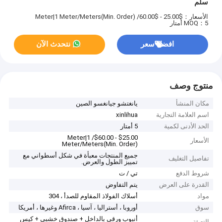
سلم
الأسعار：$25.00 - $60.00/ Meter|1 Meter/Meters(Min. Order)
MOQ：5 أمتار
افضل سعر
نتحدث الآن
منتوج وصف
مكان المنشأ
يانغتشو جيانغسو الصين
اسم العلامة التجارية
xinlihua
الحد الأدنى لكمية
5 أمتار
$25.00 - $60.00/ Meter|1
الأسعار
Meter/Meters(Min. Order)
جميع المنتجات معبأة في شكل أسطواني مع
تفاصيل التغليف
تمييز الطول والعرض.
شروط الدفع
تي / ت
القدرة على العرض
يتم التفاوض
مواد
أسلاك الفولاذ المقاوم للصدأ ، 304
سوق
أوروبا ، أستراليا ، آسيا ، Afirca وغيرها ، أمريكا
أنبوب ورقي بالداخل + صندوق خشبي + كيس
التعبئة