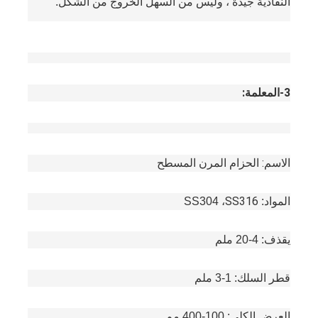
النفاذية جيدة ، وليس من السهل الخروج من الشكل.
جولة في المعمل
ضبط الجودة
اتصل بنا
3-المعلمة:
أخبار
جميع القضايا
الاسم: الحزام المرن المسطح
المواد
SS316
: SS304 ،
حزام شبكي من الستانلس ستيل
شبكة الأسلاك الحلزونية
يقذف
: 4-20 ملم
شبكة سلكية درجة حرارة عالية
قطر السلك
: 1-3 ملم
حزام شبكة الغذاء
العرض الكلي
: 100-400 مم