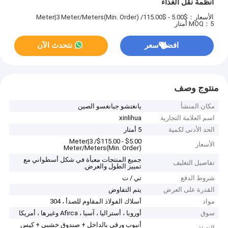
أنظمة نقل الغذاء
الأسعار：$5.00 - $115.00/ Meter|3 Meter/Meters(Min. Order)
MOQ：5 أمتار
افضل سعر
نتحدث الآن
منتوج وصف
مكان المنشأ
يانغتشو جيانغسو الصين
اسم العلامة التجارية
xinlihua
الحد الأدنى لكمية
5 أمتار
$5.00 - $115.00/ Meter|3
الأسعار
Meter/Meters(Min. Order)
جميع المنتجات معبأة في شكل أسطواني مع
تفاصيل التغليف
تمييز الطول والعرض.
شروط الدفع
تي / ت
القدرة على العرض
يتم التفاوض
مواد
أسلاك الفولاذ المقاوم للصدأ ، 304
سوق
أوروبا ، أستراليا ، آسيا ، Afirca وغيرها ، أمريكا
أنبوب ورقي بالداخل + صندوق خشبي + كيس
التعبئة