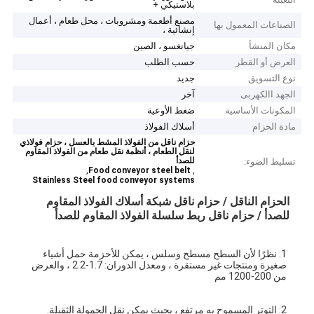
بلاستيكي +
مصنع أطعمة ومشروبات ، محل طعام ، أعمال
الصناعات المعمول بها
إنشائية ،
مكان المنشأ
جيانغسو ، الصين
العرض أو القطر
حسب الطلب
نوع التسويق
جديد
الجهد االكهربى
آخر
المكونات الأساسية
ضغط الأوعية
مادة الحزام
أسلاك الفولاذ
حزام ناقل من الفولاذ المشط بالعسل ، حزام فولاذي
لنقل الطعام ، أنظمة نقل طعام من الفولاذ المقاوم
للصدأ
تسليط الضوء:
,
,
Food conveyor steel belt
Stainless Steel food conveyor systems
الحزام الناقل / حزام ناقل شبكة أسلاك الفولاذ المقاوم
للصدأ / حزام ناقل ربط سلسلة الفولاذ المقاوم للصدأ
1: نظرًا لأن السطح مسطح وسلس ، يمكن للأحزمة حمل أشياء 
صغيرة ومنتجات غير مستقرة ، ومعدل الدوران: 1.7-2.2 ، والعرض 
من 200-1200 مم
2: التوتر المسموح به مرتفع ، بحيث يمكن نقل الحمولة الثقيلة.