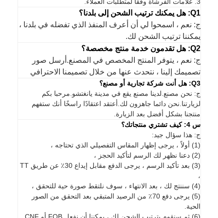
3. علامات الفرشاة وفقا لمتطلبات العملاء.
Q1: هل يمكنك ترتيب الشحن إلى بلدنا؟
ج: نعم ، اسمحوا لي أن أعرف المنفذ الذي تفضله في بلدنا ،
يمكننا ترتيب الشحن لك.
Q2: هل تقدمون خدمة منتج مخصصة؟
ج: نعم ، يتوفر المنتج المخصص في المصنع.أرسل صور
تصميمك إلينا ، نتحدث عنها من خلال تصميمنا الاحترافي
Q3: هل أنت شركة تجارية أو مصنع؟
ج: نحن مصنع.لدينا مصنع يقع في مدينة يانغتشو.مرحبا بكم
لزيارتنا.نحن دائما جاهزون لك.أعتقد اعتقادًا راسخًا أنك ستفهم
منتجنا بشكل أفضل بعد الزيارة.
س 4: كيف تشتري منتجاتك؟
ج: هذا سؤال جيد:
(1) أولاً ، يرجى إظهار المقاس التفصيلي الذي تحتاجه ،
(2) دعنا نظهر لك الرسم لتأكيد الحجز ،
(3) بعد تأكيد الرسم ، يرجى الدفع مقابل إيداع 30٪ عن طريق TT
،
(4) سننتج لك ، بعد الانتهاء ، سوف نلتقط صورة حية للتحقق ،
(5) يرجى دفع 70٪ من الرصيد المتبقي بعد التحقق من الصور
الحية.
(6) ثم سنقوم بترتيب الشحن لك ، يمكننا أن نفعل FOB أو CNF