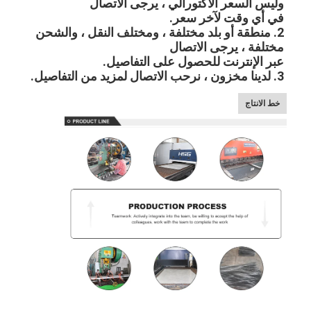
وليس السعر الاكتورالي ، يرجى الاتصال
جولة في المعمل
في أي وقت لآخر سعر.
2. منطقة أو بلد مختلفة ، ومختلف النقل ، والشحن 
ضبط الجودة
مختلفة ، يرجى الاتصال
عبر الإنترنت للحصول على التفاصيل.
اتصل بنا
3. لدينا مخزون ، نرحب الاتصال لمزيد من التفاصيل.
خط الانتاج
أخبار
جميع القضايا
حزام شبكي من الستانلس ستيل
شبكة الأسلاك الحلزونية
شبكة سلكية درجة حرارة عالية
حزام شبكة الغذاء