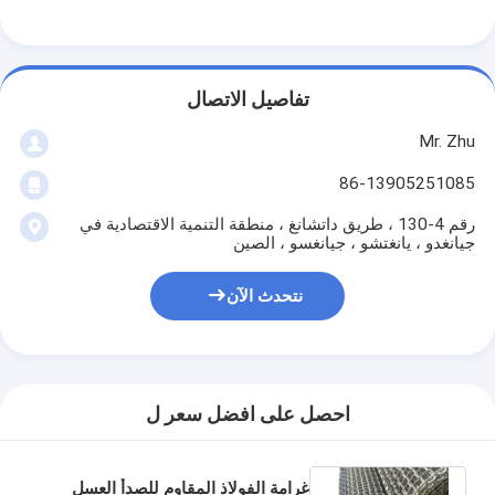
تفاصيل الاتصال
Mr. Zhu
86-13905251085
رقم 4-130 ، طريق داتشانغ ، منطقة التنمية الاقتصادية في
جيانغدو ، يانغتشو ، جيانغسو ، الصين
نتحدث الآن
احصل على افضل سعر ل
غرامة الفولاذ المقاوم للصدأ العسل