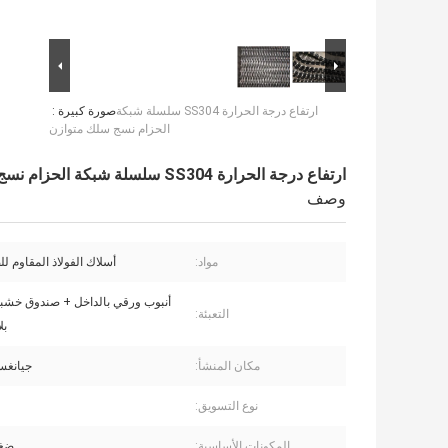
ارتفاع درجة الحرارة SS304 سلسلة شبكة
صورة كبيرة :
الحزام نسج سلك متوازن
ارتفاع درجة الحرارة SS304 سلسلة شبكة الحزام نسج سلك متوازن
وصف
مواد:
أسلاك الفولاذ المقاوم للصدأ
أنبوب ورقي بالداخل + صندوق خش
التعبئة:
بل
مكان المنشأ:
جيانغس
نوع التسويق:
المكونات الأساسية:
ضغط