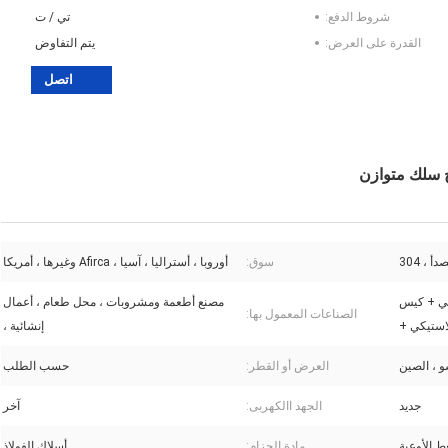
شروط الدفع:
تي / ت
القدرة على العرض:
يتم التفاوض
اتصل
 ، 304
سوق:
أوروبا ، أستراليا ، آسيا ، Afirca وغيرها ، أمريكا
بي + كيس
مصنع أطعمة ومشروبات ، محل طعام ، أعمال
الصناعات المعمول بها:
استيكي +
إنشائية ،
و ، الصين
العرض أو القطر:
حسب الطلب
جديد
الجهد االكهربى:
آخر
 الأوعية
مادة الحزام:
أسلاك الفولاذ