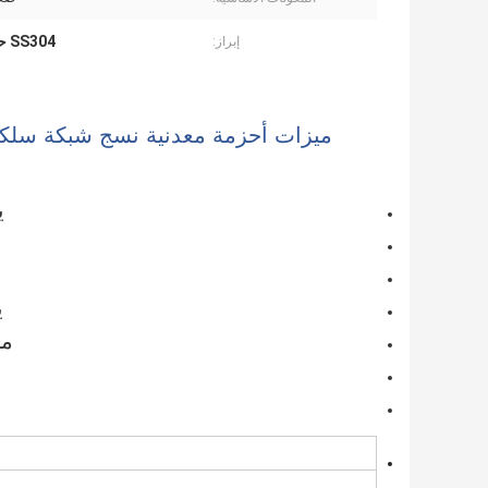
SS304 حزام شبكة سلسلة
إبراز:
ميزات أحزمة معدنية نسج شبكة سلكية
ي
ي
مق