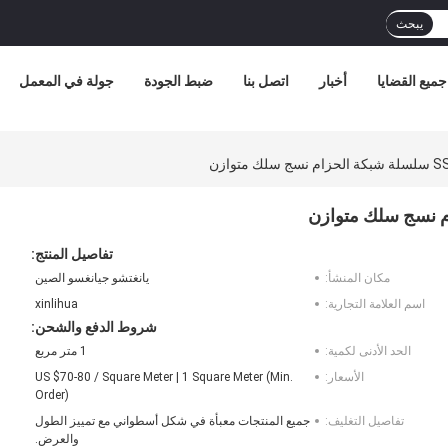
يبحث
جميع القضايا
أخبار
اتصل بنا
ضبط الجودة
جولة في المعمل
تفاصيل المنتج:
مكان المنشأ:
يانغتشو جيانغسو الصين
اسم العلامة التجارية:
xinlihua
شروط الدفع والشحن:
الحد الأدنى لكمية:
1 متر مربع
الأسعار:
US $70-80 / Square Meter | 1 Square Meter (Min.
Order)
تفاصيل التغليف:
جميع المنتجات معبأة في شكل أسطواني مع تمييز الطول
والعرض.