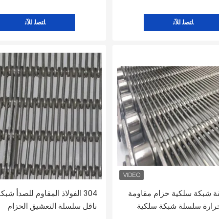
ﺎﺘﺼﻟ ﺍﻶﻧ
ﺎﺘﺼﻟ ﺍﻶﻧ
 شقة شبكة سلكية حزام مقاومة
304 الفولاذ المقاوم للصدأ شب
حرارة سلسلة شبكة سلكية
ناقل سلسلة التعشيق الحزام