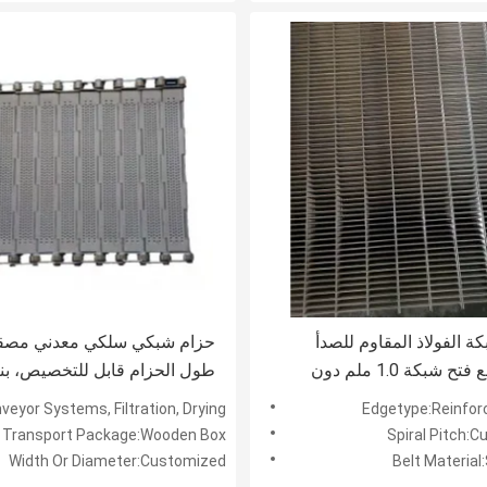
ة الفولاذ المقاوم للصدأ
حزام شبكي سلكي معدني مصق
الملمع مع فتح شبكة 1.0 ملم دون
طول الحزام قابل للتخصيص، بنا
نبية يوفر حلول نقل المواد
مناسب لتطبيقات النقل الصناعي
cation:Conveyor Systems, Filtration, Drying
Edgetype:Reinfor
Transport Package:Wooden Box
Spiral Pitch:
Width Or Diameter:Customized
Belt Material