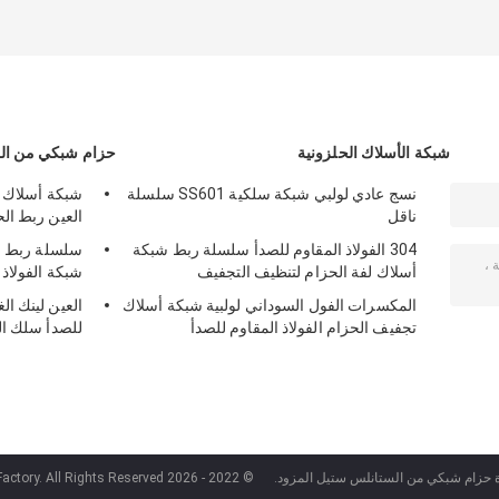
شبكة الأسلاك الحلزونية
حزام شبكي من ال
نسج عادي لولبي شبكة سلكية SS601 سلسلة
شبكة أسلاك ا
ناقل
العين ربط الح
304 الفولاذ المقاوم للصدأ سلسلة ربط شبكة
سلسلة ربط ح
أسلاك لفة الحزام لتنظيف التجفيف
شبكة الفولاذ 
المكسرات الفول السوداني لولبية شبكة أسلاك
تجفيف الحزام الفولاذ المقاوم للصدأ
للصدأ سلك ا
دة حزام شبكي من الستانلس ستيل المزود.
© 2022 - 2026 Yangzhou Xinlihua Mesh Belt Factory. All Rights Reserved.