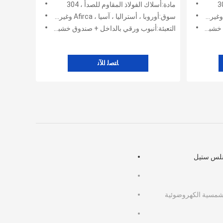
مادة:أسلاك الفولاذ المقاوم للصدأ ، 304
سوق:أوروبا ، أستراليا ، آسيا ، Afirca وغيرها ، أمريكا
تيكي +
التعبئة:أنبوب ورقي بالداخل + صندوق خشبي + كيس بلاستيكي +
ﺎﺘﺼﻟ ﺍﻶﻧ
نلس ستيل
شمسية الكهروضوئية