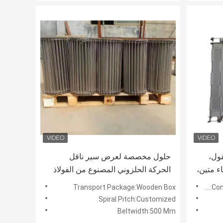
ول،
حلول مخصصة لعرض سير ناقل
ء متين،
الحركة الحلزوني المصنوع من الفولاذ
ة
المقاوم للصدأ، حلول متينة لمناولة
Transport Package:Wooden Box
Appli
المواد الصناعية
Spiral Pitch:Customized
Beltwidth:500 Mm