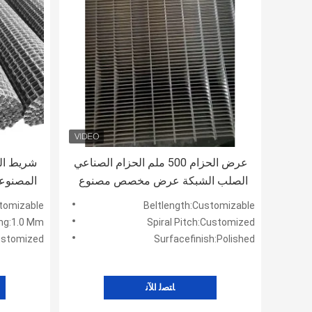
عرض الحزام 500 ملم الحزام الصناعي
الصلب الشبكة عرض مخصص مصنوع
المصنوعة
من مواد دائمة للمستوى الصناعي
مناسبة ل
stomizable
Beltlength:Customizable
الطويل
ng:1.0 Mm
Spiral Pitch:Customized
ustomized
Surfacefinish:Polished
ﺎﺘﺼﻟ ﺍﻶﻧ