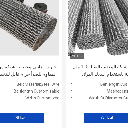
شريط الشبكة المعدنية النقالة 1.0 ملم
حارس جانبي مخصص شبكة من ا
 باستخدام أسلاك الفولاذ
المقاوم للصدأ حزام قابل للتخ
بيئات التشغيل المستمر
طول الحزام عرض أو قطر م
Belt Material:Steel Wire
Beltlength:Cu
مناسب لعمليات المعالجة الحرا
Beltlength:Customizable
Meshopeni
Width:Customized
Width Or Diameter:C
ﺎﺘﺼﻟ ﺍﻶﻧ
ﺎﺘﺼﻟ ﺍﻶﻧ