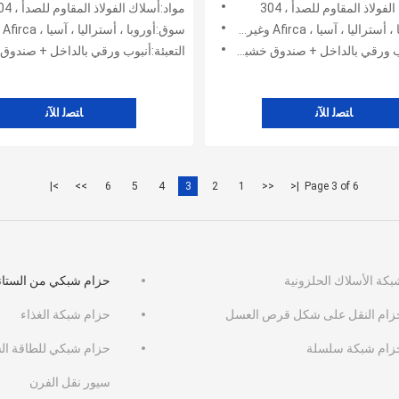
فولاذ المقاوم للصدأ ، 304
مواد:أسلاك الفولاذ المقاوم للصدأ ، 304
ا ، آسيا ، Afirca وغيرها ، أمريكا
سوق:أوروبا ، أستراليا ، آسيا ، Afirca وغيرها ، أمريكا
رقي بالداخل + صندوق خشبي + كيس بلاستيكي +
التعبئة:أنبوب ورقي بالداخل + صندوق خشبي + كيس بلاس
ﺎﺘﺼﻟ ﺍﻶﻧ
ﺎﺘﺼﻟ ﺍﻶﻧ
>|
>>
6
5
4
3
2
1
<<
|<
Page 3 of 6
بكة الأسلاك الحلزونية
حزام شبكي من الستا
زام النقل على شكل قرص العسل
حزام شبكة الغذاء
زام شبكة سلسلة
حزام شبكي للطاقة ال
سيور نقل الفرن