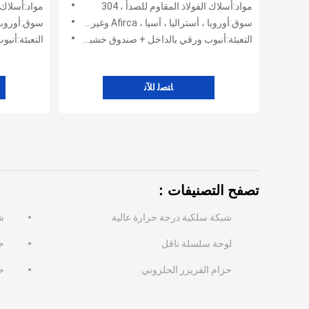
مواد:أسلاك الفولاذ المقاوم للصدأ ، 304
مواد:أسلاك ال
سوق:أوروبا ، أستراليا ، آسيا ، Afirca وغيرها ، أمريكا
سوق:أوروبا ، أسترالي
التعبئة:أنبوب ورقي بالداخل + صندوق خشبي + كيس بلاستيكي +
التعبئة:أنبوب و
ﺎﺘﺼﻟ ﺍﻶﻧ
تصفح التصنيفات：
شبكة سلكية درجة حرارة عالية
ش
لوحة سلسلة ناقل
ح
حزام الفريزر الحلزوني
ح