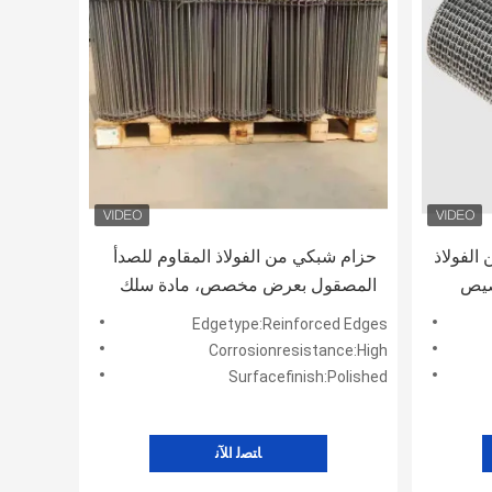
لفولاذ
حزام شبكي من الفولاذ المقاوم للصدأ
صيص
المصقول بعرض مخصص، مادة سلك
خصص
الفولاذ المستخدمة في صناعة التعبئة
Edgetype:Reinforced Edges
رية
والتغليف وأتمتة النقل
Corrosionresistance:High
Surfacefinish:Polished
ﺎﺘﺼﻟ ﺍﻶﻧ