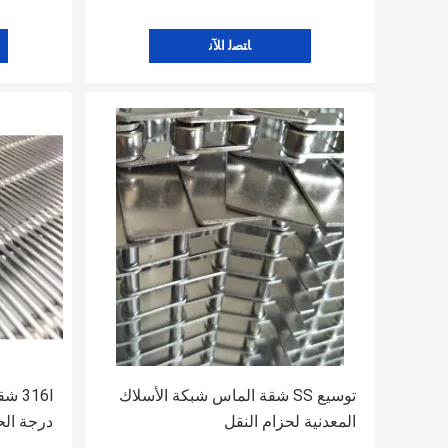
ﺎﺘﺼﻟ ﺍﻶﻧ
توسيع SS شقة الماس شبكة الأسلاك
316l
المعدنية لحزام النقل
درجة ال