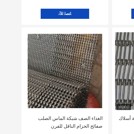
ﺎﺘﺼﻟ ﺍﻶﻧ
كة أسلاك
الغذاء الصف شبكة الماس الصلب
صفائح الحزام الناقل للفرن