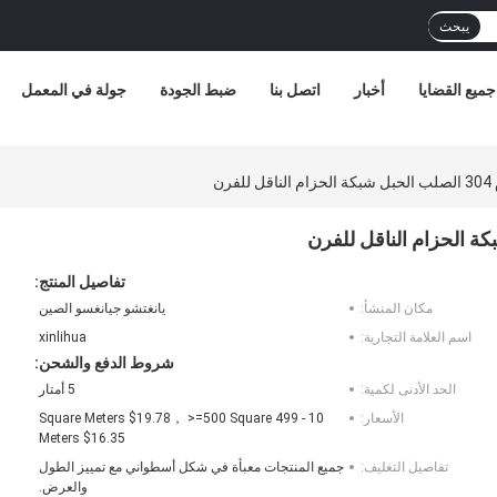
يبحث
جميع القضايا
أخبار
اتصل بنا
ضبط الجودة
جولة في المعمل
رن
تفاصيل المنتج:
مكان المنشأ:
يانغتشو جيانغسو الصين
اسم العلامة التجارية:
xinlihua
شروط الدفع والشحن:
الحد الأدنى لكمية:
5 أمتار
الأسعار:
10 - 499 Square Meters $19.78， >=500 Square
Meters $16.35
تفاصيل التغليف:
جميع المنتجات معبأة في شكل أسطواني مع تمييز الطول
والعرض.