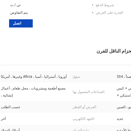
شروط الدفع:
تي / ت
القدرة على العرض:
يتم التفاوض
اتصل
 ، 304
سوق:
أوروبا ، أستراليا ، آسيا ، Afirca وغيرها ، أمريكا
بي + كيس
مصنع أطعمة ومشروبات ، محل طعام ، أعمال
الصناعات المعمول بها:
استيكي +
إنشائية ،
و ، الصين
العرض أو القطر:
حسب الطلب
جديد
الجهد االكهربى:
آخر
 الأوعية
مادة الحزام:
أسلاك الفولاذ